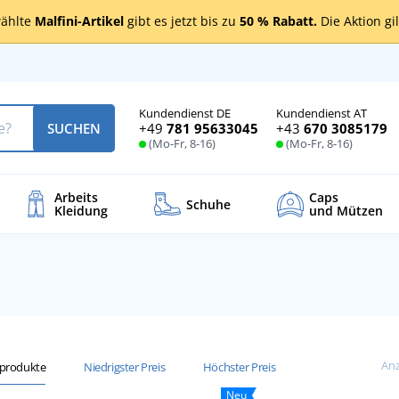
ählte
Malfini-Artikel
gibt es jetzt bis zu
50 % Rabatt.
Die Aktion gi
Kundendienst DE
Kundendienst AT
+49
781 95633045
+43
670 3085179
SUCHEN
(Mo-Fr, 8-16)
(Mo-Fr, 8-16)
Arbeits
Caps
Schuhe
Kleidung
und Mützen
Anz
sprodukte
Niedrigster Preis
Höchster Preis
Neu