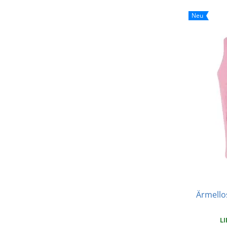
Neu
Ärmello
LI