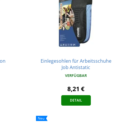
gon
Einlegesohlen für Arbeitsschuhe
Job Antistatic
VERFÜGBAR
8,21 €
DETAIL
Neu