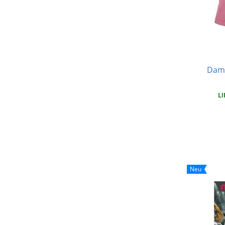
Dame
LI
Neu