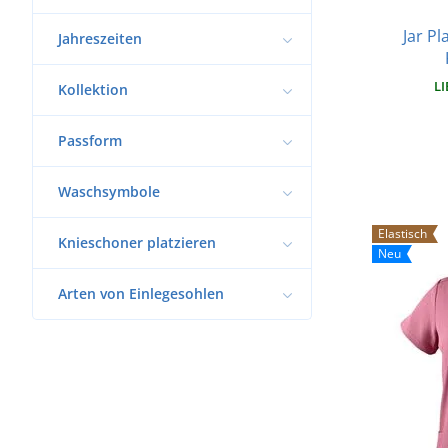
Jar P
Jahreszeiten
LI
Kollektion
Passform
Waschsymbole
Elastisch
Knieschoner platzieren
Neu
Arten von Einlegesohlen