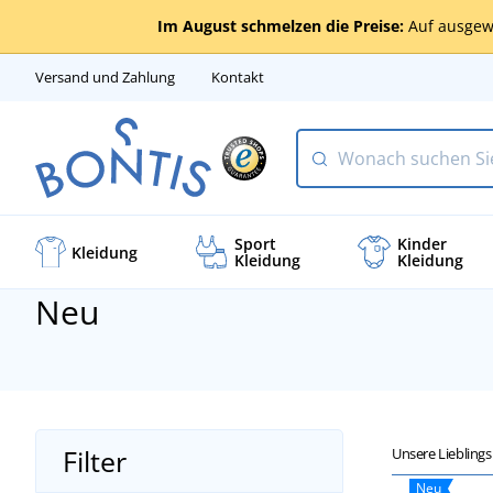
Im August schmelzen die Preise:
Auf ausgew
Versand und Zahlung
Kontakt
Sport
Kinder
Kleidung
Kleidung
Kleidung
Neu
Filter
Unsere Liebling
Neu