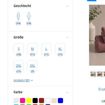
Geschlecht
(14)
(19)
Größe
S
M
L
XL
(10)
(11)
(11)
(11)
2XL
3XL
(11)
(7)
Andere (30)
Fro
Farbe
LI