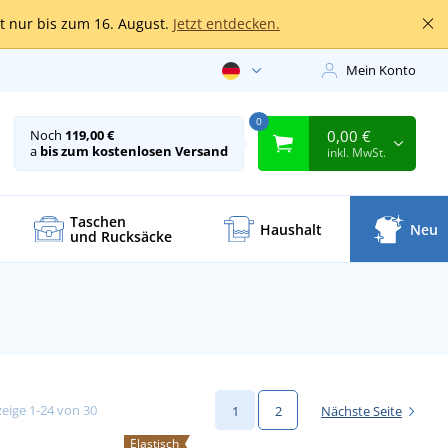
lt nur bis zum 16. August.
Jetzt entdecken.
Mein Konto
0
0,00 €
Noch
119,00 €
a
bis zum kostenlosen Versand
inkl. MwSt.
Taschen
Haushalt
Neu
und Rucksäcke
eige 1-24 von 30
1
2
Nächste Seite
Elastisch