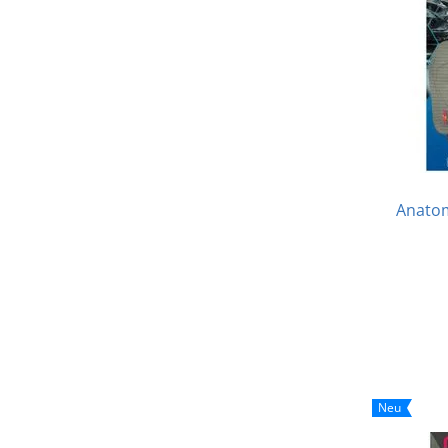
Anatom
Neu