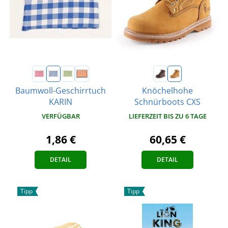
Baumwoll-Geschirrtuch
Knöchelhohe
KARIN
Schnürboots CXS
VERFÜGBAR
LIEFERZEIT BIS ZU 6 TAGE
1,86 €
60,65 €
DETAIL
DETAIL
Tipp
Tipp