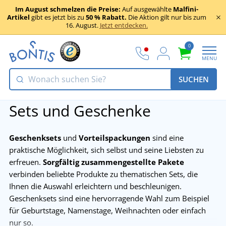
Im August schmelzen die Preise:
Auf ausgewählte
Malfini-
Artikel
gibt es jetzt bis zu
50 % Rabatt.
Die Aktion gilt nur bis zum
16. August.
Jetzt entdecken.
0
MENU
SUCHEN
Sets und Geschenke
Geschenksets
und
Vorteilspackungen
sind eine
praktische Möglichkeit, sich selbst und seine Liebsten zu
erfreuen.
Sorgfältig zusammengestellte Pakete
verbinden beliebte Produkte zu thematischen Sets, die
Ihnen die Auswahl erleichtern und beschleunigen.
Geschenksets sind eine hervorragende Wahl zum Beispiel
für Geburtstage, Namenstage, Weihnachten oder einfach
nur so.