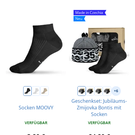
Made in Czechia
Neu
+6
Geschenkset: Jubiläums-
Socken MOOVY
Zmijovka Bontis mit
Socken
VERFÜGBAR
VERFÜGBAR