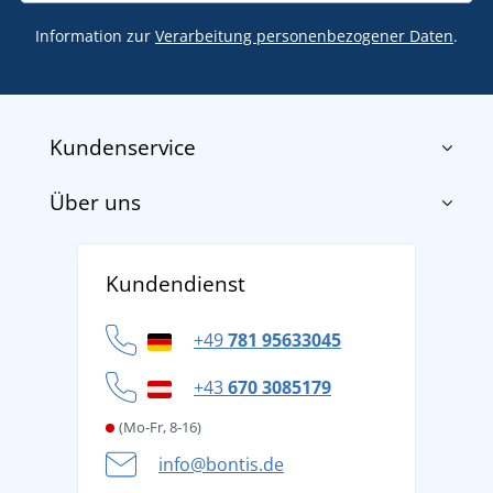
Information zur
Verarbeitung personenbezogener Daten
.
Kundenservice
Über uns
Impressum
AGB
Über uns
Versand und Zahlung
Kundendienst
Für Unternehmen und Organisationen
Widerrufsbelehrung und Reklamationen
Datenschutz
+49
781 95633045
Cookie-Richtlinie
+43
670 3085179
(Mo-Fr, 8-16)
info@bontis.de