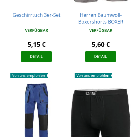
Geschirrtuch 3er-Set
Herren Baumwoll-
Boxershorts BOXER
VERFÜGBAR
VERFÜGBAR
5,15 €
5,60 €
DETAIL
DETAIL
Von uns empfohlen
Von uns empfohlen