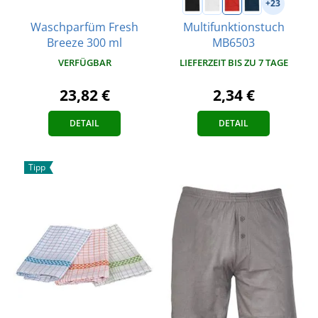
+23
Waschparfüm Fresh
Multifunktionstuch
Breeze 300 ml
MB6503
VERFÜGBAR
LIEFERZEIT BIS ZU 7 TAGE
23,82 €
2,34 €
DETAIL
DETAIL
Tipp