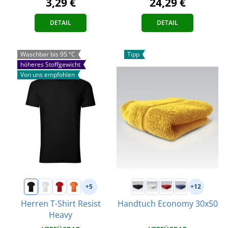
3,29 €
24,29 €
DETAIL
DETAIL
Waschbar bis 95 °C
Tipp
höheres Stoffgewicht
Von uns empfohlen
+5
+12
Herren T-Shirt Resist
Handtuch Economy 30x50
Heavy