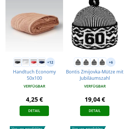
+12
+6
Handtuch Economy
Bontis Zmijovka-Mütze mit
50x100
Jubiläumszahl
VERFÜGBAR
VERFÜGBAR
4,25 €
19,04 €
DETAIL
DETAIL
Von uns empfohlen
Von uns empfohlen