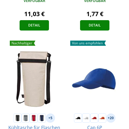
VERFÜGBAR
VERFÜGBAR
1,77 €
11,03 €
DETAIL
DETAIL
Nachhaltiger
Von uns empfohlen
+5
+20
Kühltasche für Flaschen
Cap 6P