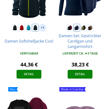
+1
Damen-Set: Gestrickter
Damen Softshelljacke Cool
Cardigan und
Langarmshirt
VERFÜGBAR
LIEFERZEIT CA. 4-5 TAGE
44,36 €
38,23 €
DETAIL
DETAIL
Neu
Made in Czechia