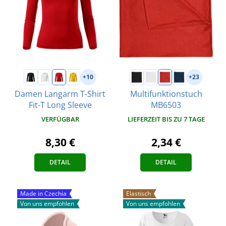
+10
+23
Damen Langarm T-Shirt
Multifunktionstuch
Fit-T Long Sleeve
MB6503
VERFÜGBAR
LIEFERZEIT BIS ZU 7 TAGE
8,30 €
2,34 €
DETAIL
DETAIL
Made in Czechia
Elastisch
Von uns empfohlen
Von uns empfohlen