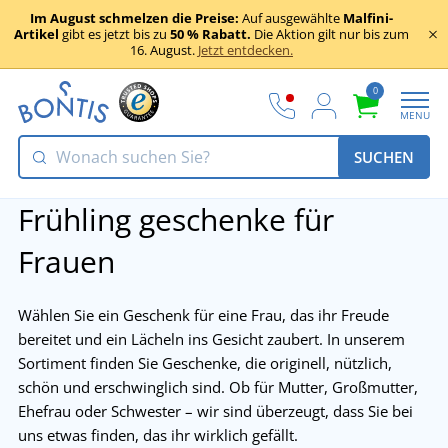
Im August schmelzen die Preise:
Auf ausgewählte
Malfini-
Artikel
gibt es jetzt bis zu
50 % Rabatt.
Die Aktion gilt nur bis zum
16. August.
Jetzt entdecken.
0
MENU
SUCHEN
Frühling geschenke für
Frauen
Wählen Sie ein Geschenk für eine Frau, das ihr Freude
bereitet und ein Lächeln ins Gesicht zaubert. In unserem
Sortiment finden Sie Geschenke, die originell, nützlich,
schön und erschwinglich sind. Ob für Mutter, Großmutter,
Ehefrau oder Schwester – wir sind überzeugt, dass Sie bei
uns etwas finden, das ihr wirklich gefällt.