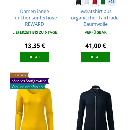
+26
Damen lange
Sweatshirt aus
Funktionsunterhose
organischer Fairtrade-
REWARD
Baumwolle
LIEFERZEIT BIS ZU 6 TAGE
VERFÜGBAR
13,35 €
41,00 €
DETAIL
DETAIL
Elastisch
höheres Stoffgewicht
Von uns empfohlen