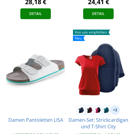
28,18 €
24,41 €
DETAIL
DETAIL
Von uns empfohlen
Neu
+2
Damen-Set: Strickcardigan
Damen Pantoletten LISA
und T-Shirt City