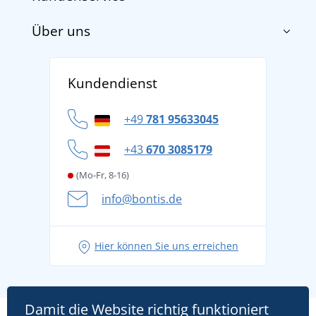
Über uns
Impressum
AGB
Über uns
Versand und Zahlung
Kundendienst
Für Unternehmen und Organisationen
Widerrufsbelehrung und Reklamationen
Datenschutz
+49
781 95633045
Cookie-Richtlinie
+43
670 3085179
(Mo-Fr, 8-16)
info@bontis.de
Hier können Sie uns erreichen
Damit die Website richtig funktioniert