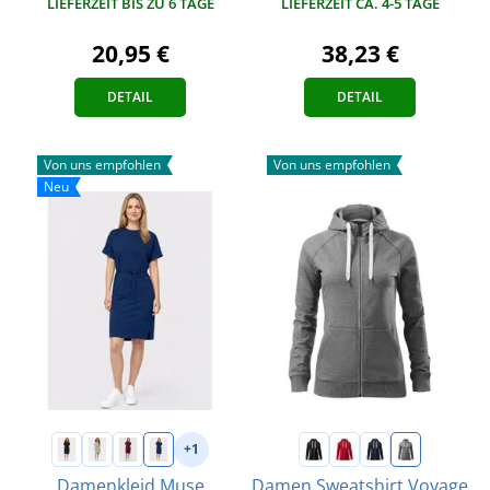
LIEFERZEIT BIS ZU 6 TAGE
LIEFERZEIT CA. 4-5 TAGE
20,95 €
38,23 €
DETAIL
DETAIL
Von uns empfohlen
Von uns empfohlen
Neu
+1
Damenkleid Muse
Damen Sweatshirt Voyage