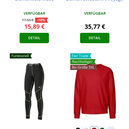
VERFÜGBAR
VERFÜGBAR
17,66 €
-10%
15,89 €
35,77 €
DETAIL
DETAIL
Funktionell
Fair Trade
Nachhaltiger
Bis Größe 5XL