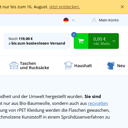
lt nur bis zum 16. August.
Jetzt entdecken.
Mein Konto
0
0,00 €
Noch
119,00 €
a
bis zum kostenlosen Versand
inkl. MwSt.
Taschen
Haushalt
Neu
und Rucksäcke
undheit und der Umwelt hergestellt wurden.
Sie sind
t nur aus Bio-Baumwolle, sondern auch aus
recycelten
llung von rPET Kleidung werden die Flaschen gewaschen,
geschmolzene Kunststoff in einem Sprühdüsenverfahren zu