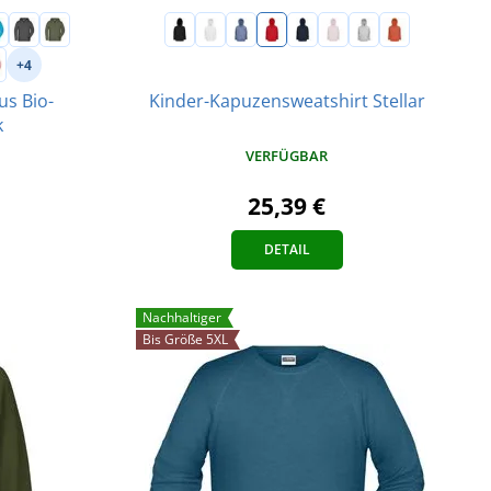
+4
us Bio-
Kinder-Kapuzensweatshirt Stellar
k
VERFÜGBAR
25,39 €
DETAIL
Nachhaltiger
Bis Größe 5XL