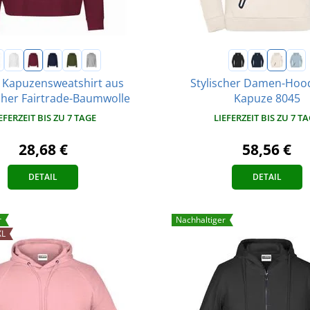
e Kapuzensweatshirt aus
Stylischer Damen-Hood
cher Fairtrade-Baumwolle
Kapuze 8045
EFERZEIT BIS ZU 7 TAGE
LIEFERZEIT BIS ZU 7 T
28,68 €
58,56 €
DETAIL
DETAIL
r
Nachhaltiger
XL