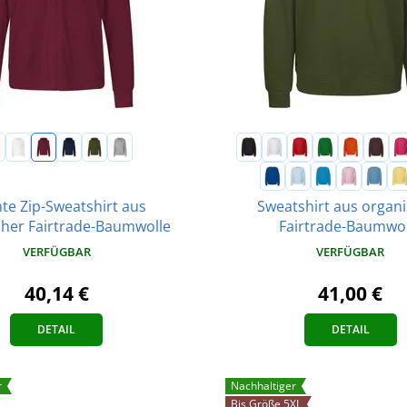
hte Zip-Sweatshirt aus
Sweatshirt aus organ
cher Fairtrade-Baumwolle
Fairtrade-Baumwol
VERFÜGBAR
VERFÜGBAR
40,14 €
41,00 €
DETAIL
DETAIL
r
Nachhaltiger
Bis Größe 5XL