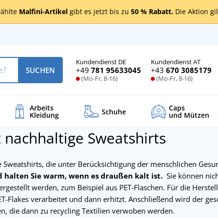
ählte
Malfini-Artikel
gibt es jetzt bis zu
50 % Rabatt.
Die Aktion gi
Kundendienst DE
Kundendienst AT
+49
781 95633045
+43
670 3085179
SUCHEN
(Mo-Fr, 8-16)
(Mo-Fr, 8-16)
Arbeits
Caps
Schuhe
Kleidung
und Mützen
 nachhaltige Sweatshirts
e Sweatshirts, die unter Berücksichtigung der menschlichen Ges
halten Sie warm, wenn es draußen kalt ist.
Sie können nich
rgestellt werden, zum Beispiel aus PET-Flaschen. Für die Herste
PET-Flakes verarbeitet und dann erhitzt. Anschließend wird der 
n, die dann zu recycling Textilien verwoben werden.