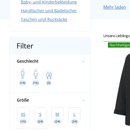
Baby- und Kinderbekleidung
Mehr laden
Handtücher und Badetücher
Taschen und Rucksäcke
Unsere Liebling
Filter
Nachhaltige
Geschlecht
(14)
(16)
(3)
Größe
XS
S
M
L
(16)
(24)
(24)
(24)