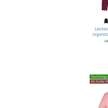
Leicht
organis
LI
Nachhaltige
Bis Größe 5