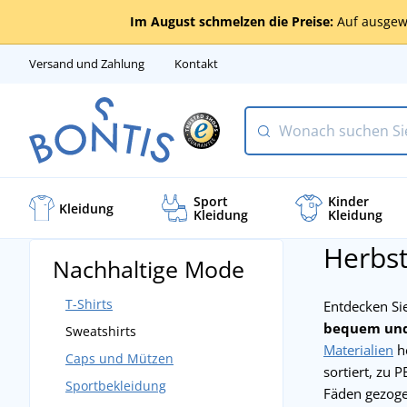
Im August schmelzen die Preise:
Auf ausgew
Versand und Zahlung
Kontakt
Sport
Kinder
Kleidung
Kleidung
Kleidung
Herbst
Nachhaltige Mode
T-Shirts
Entdecken Si
bequem und 
Sweatshirts
Materialien
he
Caps und Mützen
sortiert, zu 
Sportbekleidung
Fäden gezoge