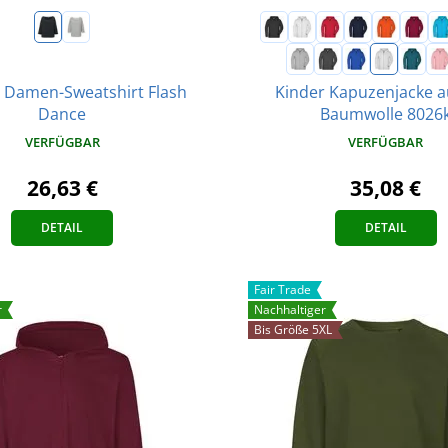
s Damen-Sweatshirt Flash
Kinder Kapuzenjacke a
Dance
Baumwolle 8026
VERFÜGBAR
VERFÜGBAR
26,63 €
35,08 €
DETAIL
DETAIL
Fair Trade
r
Nachhaltiger
Bis Größe 5XL