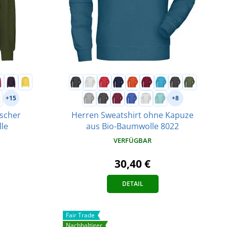
+15
+8
ischer
Herren Sweatshirt ohne Kapuze
le
aus Bio-Baumwolle 8022
VERFÜGBAR
30,40 €
DETAIL
Fair Trade
Nachhaltiger