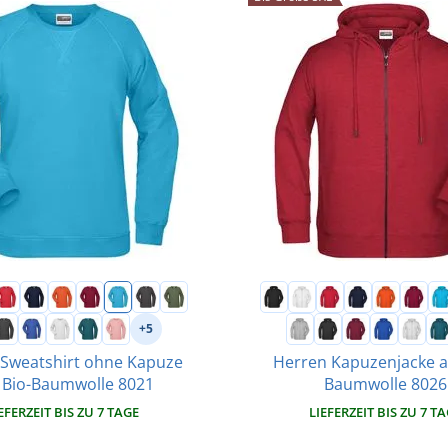
+5
Sweatshirt ohne Kapuze
Herren Kapuzenjacke a
 Bio-Baumwolle 8021
Baumwolle 8026
EFERZEIT BIS ZU 7 TAGE
LIEFERZEIT BIS ZU 7 T