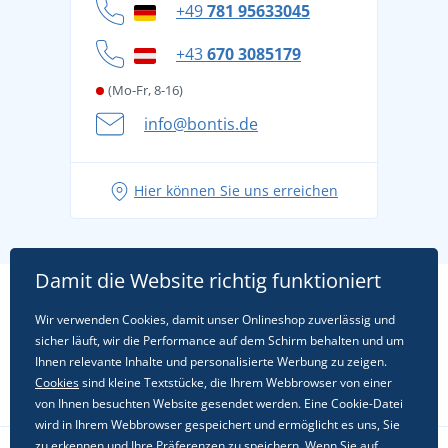
Datenschutz
+49
781 95633045
Cookie-Richtlinie
+43
670 3085179
(Mo-Fr, 8-16)
info@bontis.de
Hier können Sie uns erreichen
Damit die Website richtig funktioniert
Wir verwenden Cookies, damit unser Onlineshop zuverlässig und
sicher läuft, wir die Performance auf dem Schirm behalten und um
Ihnen relevante Inhalte und personalisierte Werbung zu zeigen.
Cookies
sind kleine Textstücke, die Ihrem Webbrowser von einer
von Ihnen besuchten Website gesendet werden. Eine Cookie-Datei
wird in Ihrem Webbrowser gespeichert und ermöglicht es uns, Sie
zu erkennen und Ihre Präferenzen zu speichern. Wenn Sie auf