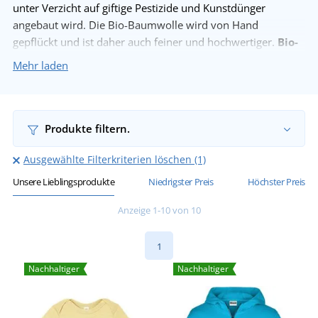
unter Verzicht auf giftige Pestizide und Kunstdünger
angebaut wird. Die Bio-Baumwolle wird von Hand
gepflückt und ist daher auch feiner und hochwertiger.
Bio-
Baumwolle ist gesundheitlich unbedenklich und
Mehr laden
bestens für Babys und Kinder geeignet.
Bekleidung aus
recycelten Materialien wird zum Beispiel aus PET-Flaschen
hergestellt. Für die Herstellung von rPET Kleidung werden
die Flaschen gewaschen, sortiert, zu PET-Flakes verarbeitet
Produkte filtern.
und dann erhitzt. Anschließend wird der geschmolzene
Ausgewählte Filterkriterien löschen (1)
Kunststoff in einem Sprühdüsenverfahren zu Fäden
gezogen.
Unsere Lieblingsprodukte
Niedrigster Preis
Höchster Preis
Mehr laden
Anzeige 1-10 von 10
1
Nachhaltiger
Nachhaltiger