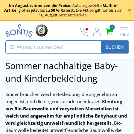
Im August schmelzen die Preise:
Auf ausgewählte
Malfini-
Artikel
gibt es jetzt bis zu
50 % Rabatt.
Die Aktion gilt nur bis zum
16. August.
Jetzt entdecken.
0
MENU
SUCHEN
Sommer nachhaltige Baby-
und Kinderbekleidung
Kinder brauchen weiche Bekleidung, die angenehm zu
tragen ist, und die nirgends drückt oder kratzt.
Kleidung
aus Bio-Baumwolle und recycelten Materialien ist
weich und angenehm für empfindliche Babyhaut und
wird gleichzeitig umweltfreundlich hergestellt.
Bio-
Baumwolle bedeutet umweltfreundliche Baumwolle, die