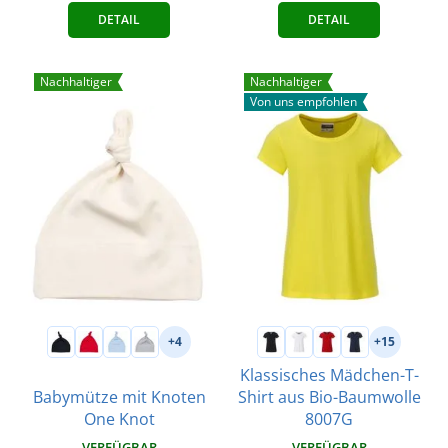
DETAIL
DETAIL
Nachhaltiger
Nachhaltiger
Von uns empfohlen
+4
+15
Klassisches Mädchen-T-
Babymütze mit Knoten
Shirt aus Bio-Baumwolle
One Knot
8007G
VERFÜGBAR
VERFÜGBAR