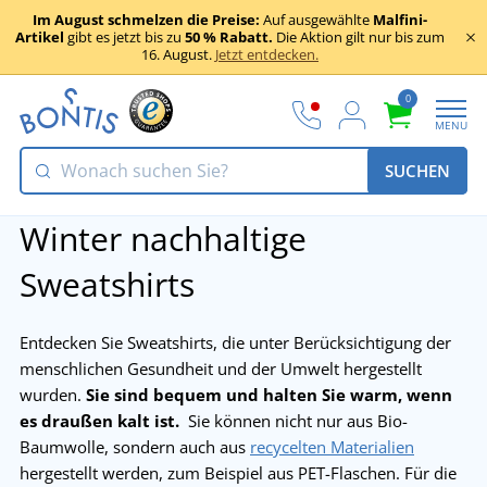
Im August schmelzen die Preise:
Auf ausgewählte
Malfini-
Artikel
gibt es jetzt bis zu
50 % Rabatt.
Die Aktion gilt nur bis zum
16. August.
Jetzt entdecken.
0
MENU
SUCHEN
Winter nachhaltige
Sweatshirts
Entdecken Sie Sweatshirts, die unter Berücksichtigung der
menschlichen Gesundheit und der Umwelt hergestellt
wurden.
Sie sind bequem und halten Sie warm, wenn
es draußen kalt ist.
Sie können nicht nur aus Bio-
Baumwolle, sondern auch aus
recycelten Materialien
hergestellt werden, zum Beispiel aus PET-Flaschen. Für die