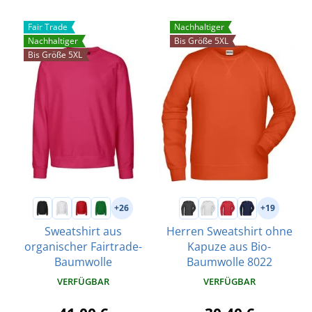
Fair Trade
Nachhaltiger
Nachhaltiger
Bis Größe 5XL
Bis Größe 5XL
+26
+19
Sweatshirt aus
Herren Sweatshirt ohne
organischer Fairtrade-
Kapuze aus Bio-
Baumwolle
Baumwolle 8022
VERFÜGBAR
VERFÜGBAR