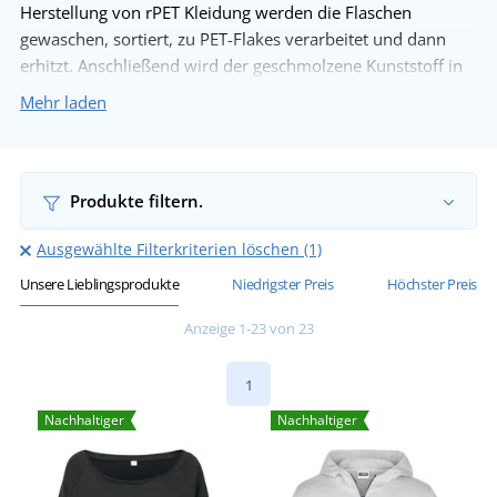
Herstellung von rPET Kleidung werden die Flaschen
gewaschen, sortiert, zu PET-Flakes verarbeitet und dann
erhitzt. Anschließend wird der geschmolzene Kunststoff in
einem Sprühdüsenverfahren zu Fäden gezogen, die dann zu
Mehr laden
recycling Textilien verwoben werden.
Mehr laden
Produkte filtern.
Ausgewählte Filterkriterien löschen (1)
Unsere Lieblingsprodukte
Niedrigster Preis
Höchster Preis
Anzeige 1-23 von 23
1
Nachhaltiger
Nachhaltiger