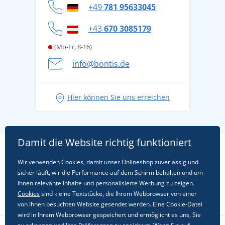
Datenschutz
+49
781 95633045
Cookie-Richtlinie
+43
670 3085179
(Mo-Fr, 8-16)
info@bontis.de
Hier können Sie uns erreichen
Damit die Website richtig funktioniert
Wir verwenden Cookies, damit unser Onlineshop zuverlässig und
sicher läuft, wir die Performance auf dem Schirm behalten und um
Ihnen relevante Inhalte und personalisierte Werbung zu zeigen.
Cookies
sind kleine Textstücke, die Ihrem Webbrowser von einer
von Ihnen besuchten Website gesendet werden. Eine Cookie-Datei
wird in Ihrem Webbrowser gespeichert und ermöglicht es uns, Sie