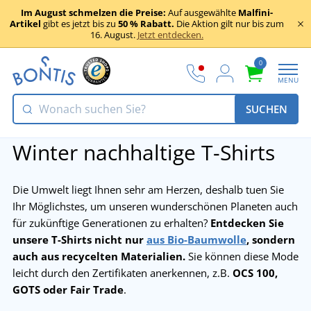
Im August schmelzen die Preise:
Auf ausgewählte
Malfini-
Artikel
gibt es jetzt bis zu
50 % Rabatt.
Die Aktion gilt nur bis zum
16. August.
Jetzt entdecken.
0
MENU
SUCHEN
Winter nachhaltige T-Shirts
Die Umwelt liegt Ihnen sehr am Herzen, deshalb tuen Sie
Ihr Möglichstes, um unseren wunderschönen Planeten auch
für zukünftige Generationen zu erhalten?
Entdecken Sie
unsere T-Shirts nicht nur
aus Bio-Baumwolle
, sondern
auch aus recycelten Materialien.
Sie können diese Mode
leicht durch den Zertifikaten anerkennen, z.B.
OCS 100,
GOTS oder Fair Trade
.