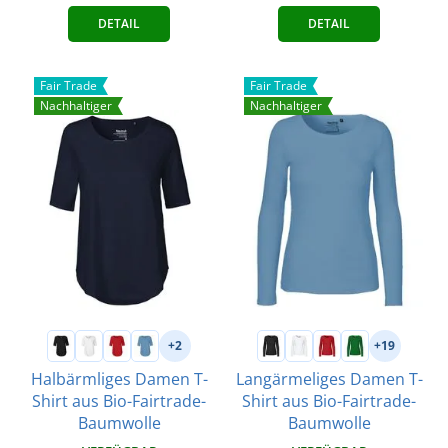
DETAIL
DETAIL
Fair Trade
Fair Trade
Nachhaltiger
Nachhaltiger
+2
+19
Halbärmliges Damen T-
Langärmeliges Damen T-
Shirt aus Bio-Fairtrade-
Shirt aus Bio-Fairtrade-
Baumwolle
Baumwolle