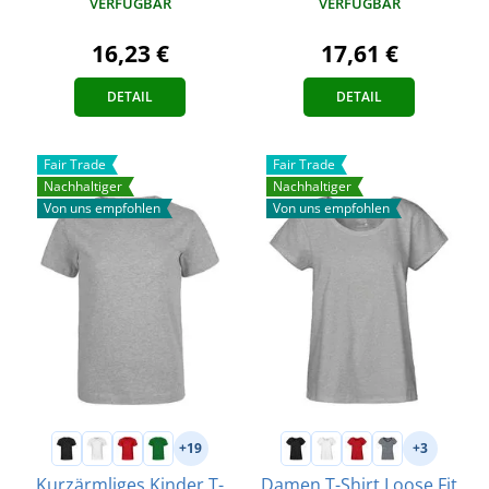
VERFÜGBAR
VERFÜGBAR
16,23 €
17,61 €
DETAIL
DETAIL
Fair Trade
Fair Trade
Nachhaltiger
Nachhaltiger
Von uns empfohlen
Von uns empfohlen
+19
+3
Kurzärmliges Kinder T-
Damen T-Shirt Loose Fit