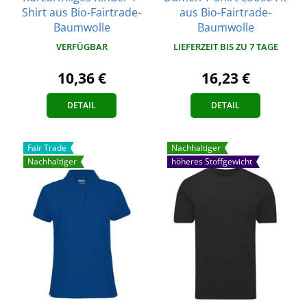
Shirt aus Bio-Fairtrade-
aus Bio-Fairtrade-
Baumwolle
Baumwolle
VERFÜGBAR
LIEFERZEIT BIS ZU 7 TAGE
10,36 €
16,23 €
DETAIL
DETAIL
Fair Trade
Nachhaltiger
Nachhaltiger
höheres Stoffgewicht