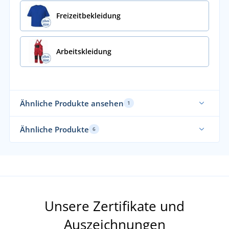
Freizeitbekleidung
Arbeitskleidung
Ähnliche Produkte ansehen
1
Ähnliche Produkte
6
Waschbar bis 95 °C
Bi
höheres Stoffgewicht
Von uns empfohlen
Unsere Zertifikate und
Auszeichnungen