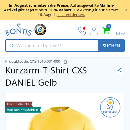
Im August schmelzen die Preise:
Auf ausgewählte
Malfini-
Artikel
gibt es jetzt bis zu
50 % Rabatt.
Die Aktion gilt nur bis zum
16. August.
Jetzt entdecken.
0
MENU
SUCHEN
Produktcode:
CXS-1610-001-000
Kurzarm-T-Shirt CXS
DANIEL
Gelb
Bis Größe 7XL
Von uns empfohlen