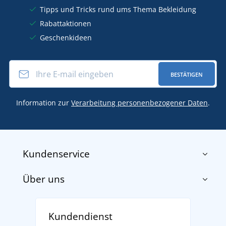
Tipps und Tricks rund ums Thema Bekleidung
Rabattaktionen
Geschenkideen
BESTÄTIGEN
Information zur
Verarbeitung personenbezogener Daten
.
Kundenservice
Über uns
Impressum
AGB
Über uns
Versand und Zahlung
Kundendienst
Für Unternehmen und Organisationen
Widerrufsbelehrung und Reklamationen