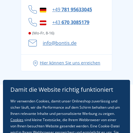
Datenschutz
+49
781 95633045
Cookie-Richtlinie
+43
670 3085179
(Mo-Fr, 8-16)
info@bontis.de
Hier können Sie uns erreichen
Damit die Website richtig funktioniert
Wir verwenden Cookies, damit unser Onlineshop zuverlässig und
sicher läuft, wir die Performance auf dem Schirm behalten und um
Ihnen relevante Inhalte und personalisierte Werbung zu zeigen.
Cookies
sind kleine Textstücke, die Ihrem Webbrowser von einer
von Ihnen besuchten Website gesendet werden. Eine Cookie-Datei
wird in Ihrem Webbrowser gespeichert und ermöglicht es uns, Sie