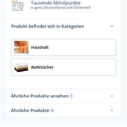
Tausende Abholpunkte
in ganz Deutschland und Österreich
Produkt befindet sich in Kategorien
Haushalt
Badetücher
Ähnliche Produkte ansehen
1
Tipp
Ähnliche Produkte
6
Tipp
hö