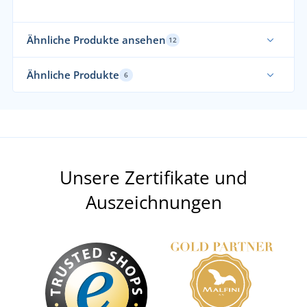
Ähnliche Produkte ansehen
12
Elastisch
Ela
Ähnliche Produkte
6
Bi
Unsere Zertifikate und
Auszeichnungen
+3
Arbeitsshorts CXS STRETCH