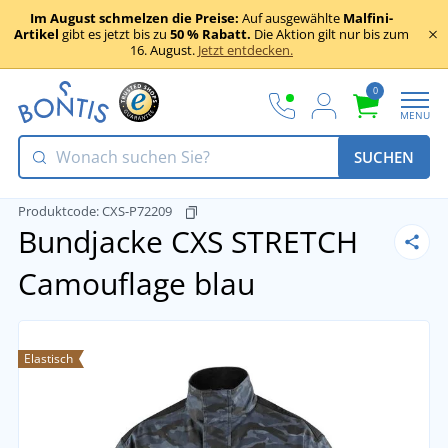
Im August schmelzen die Preise:
Auf ausgewählte
Malfini-
Artikel
gibt es jetzt bis zu
50 % Rabatt.
Die Aktion gilt nur bis zum
16. August.
Jetzt entdecken.
0
MENU
SUCHEN
Produktcode:
CXS-P72209
Bundjacke CXS STRETCH
Camouflage blau
Elastisch