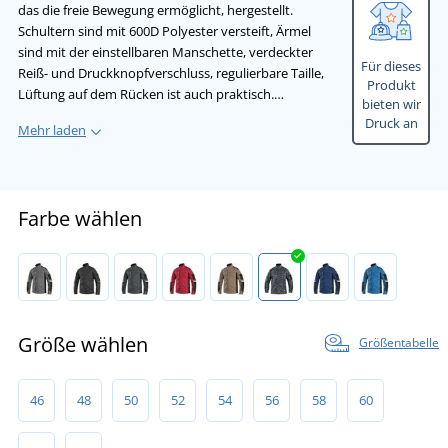
das die freie Bewegung ermöglicht, hergestellt.
Schultern sind mit 600D Polyester versteift, Ärmel
sind mit der einstellbaren Manschette, verdeckter
Für dieses
Reiß- und Druckknopfverschluss, regulierbare Taille,
Produkt
Lüftung auf dem Rücken ist auch praktisch.…
bieten wir
Druck an
Mehr laden
Farbe wählen
Größe wählen
Größentabelle
46
48
50
52
54
56
58
60