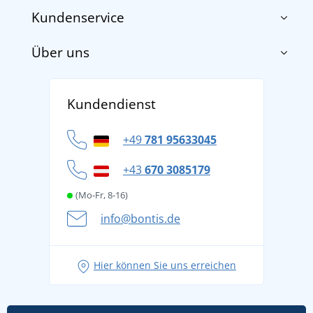
Kundenservice
Über uns
Impressum
AGB
Über uns
Versand und Zahlung
Kundendienst
Für Unternehmen und Organisationen
Widerrufsbelehrung und Reklamationen
Datenschutz
+49
781 95633045
Cookie-Richtlinie
+43
670 3085179
(Mo-Fr, 8-16)
info@bontis.de
Hier können Sie uns erreichen