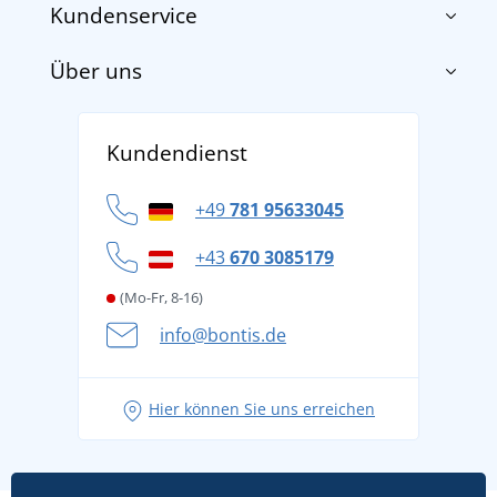
Kundenservice
Über uns
Impressum
AGB
Über uns
Versand und Zahlung
Kundendienst
Für Unternehmen und Organisationen
Widerrufsbelehrung und Reklamationen
Datenschutz
+49
781 95633045
Cookie-Richtlinie
+43
670 3085179
(Mo-Fr, 8-16)
info@bontis.de
Hier können Sie uns erreichen