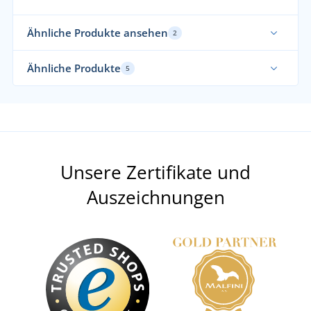
Ähnliche Produkte ansehen
2
Funktionell
Na
Ähnliche Produkte
5
Ne
Funktionell
Ela
Von uns empfohlen
Unsere Zertifikate und
Auszeichnungen
Sport-BH mit Mesh-Rücken