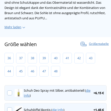
sind ohne Schutzkappe und das Obermaterial ist wasserdicht. Das
Design ist elegant dank der Kontrastnähte und der Kombination von
Braun und Schwarz. Die Sohle ist ohne ausgeprägte Profil, rutschfest,
antistatisch und aus PU/PU…
Mehr laden
Größe wählen
Größentabelle
36
37
38
39
40
41
42
43
44
45
46
47
48
Schuh Deo Spray mit Silber, antibakteriell (
die
+6,15 €
Info
)
Schuhlöffel Bontis (
die Info
)
+1,45 €