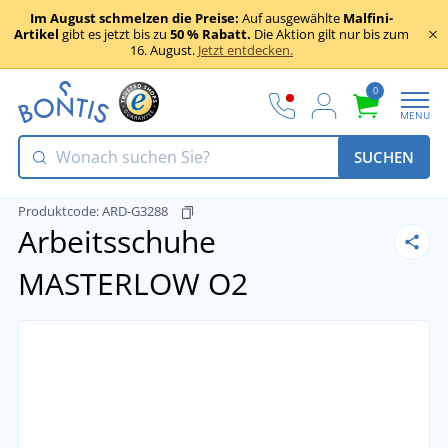
Im August schmelzen die Preise:
Auf ausgewählte
Malfini-
Artikel
gibt es jetzt bis zu
50 % Rabatt.
Die Aktion gilt nur bis zum
16. August.
Jetzt entdecken.
0
MENU
SUCHEN
Produktcode:
ARD-G3288
Arbeitsschuhe
MASTERLOW O2