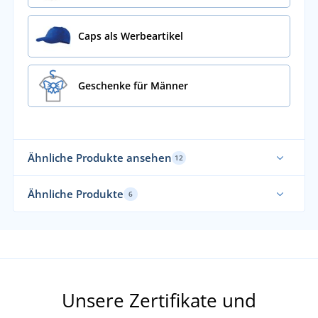
Caps als Werbeartikel
Geschenke für Männer
Ähnliche Produkte ansehen
12
Ähnliche Produkte
6
Made in Czechia
Ma
Unsere Zertifikate und