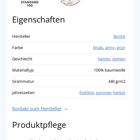
Eigenschaften
Hersteller
Bontis
Farbe
khaki
,
army
,
grün
Geschlecht
herren
,
damen
Materialtyp
100% baumwolle
Grammatur
340 g/m2
Jahreszeiten
frühling
,
sommer
,
herbst
Kontakt zum Hersteller
Produktpflege