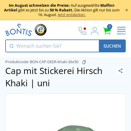
Im August schmelzen die Preise:
Auf ausgewählte
Malfini-
Artikel
gibt es jetzt bis zu
50 % Rabatt.
Die Aktion gilt nur bis zum
16. August.
Jetzt entdecken.
0
MENU
SUCHEN
Produktcode:
BON-CAP-DEER-khaki-36x50
Cap mit Stickerei Hirsch
Khaki | uni