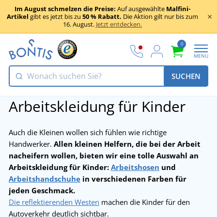
Im August schmelzen die Preise:
Auf ausgewählte
Malfini-
Artikel
gibt es jetzt bis zu
50 % Rabatt.
Die Aktion gilt nur bis zum
16. August.
Jetzt entdecken.
0
MENU
SUCHEN
Arbeitskleidung für Kinder
Auch die Kleinen wollen sich fühlen wie richtige
Handwerker.
Allen kleinen Helfern, die bei der Arbeit
nacheifern wollen, bieten wir eine tolle Auswahl an
Arbeitskleidung für Kinder:
Arbeitshosen
und
Arbeitshandschuhe
in verschiedenen Farben für
jeden Geschmack.
Die reflektierenden Westen
machen die Kinder für den
Autoverkehr deutlich sichtbar.