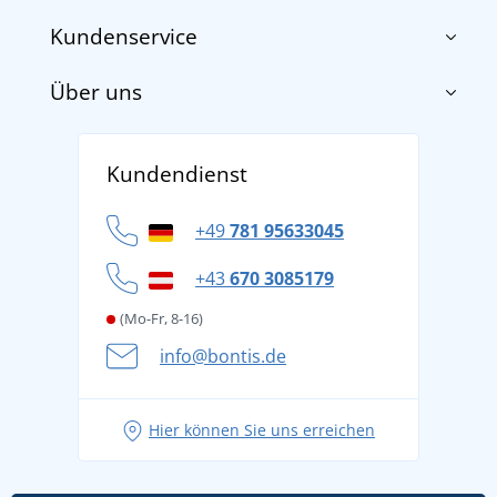
Kundenservice
Über uns
Impressum
AGB
Über uns
Versand und Zahlung
Kundendienst
Für Unternehmen und Organisationen
Widerrufsbelehrung und Reklamationen
Datenschutz
+49
781 95633045
Cookie-Richtlinie
+43
670 3085179
(Mo-Fr, 8-16)
info@bontis.de
Hier können Sie uns erreichen