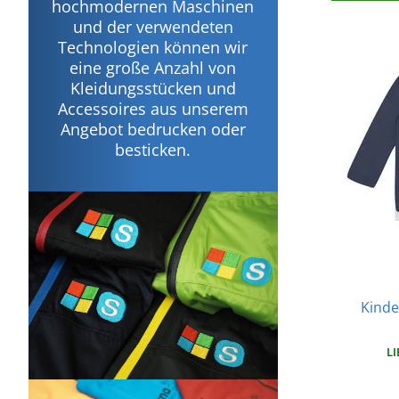
hochmodernen Maschinen
und der verwendeten
Technologien können wir
eine große Anzahl von
Kleidungsstücken und
Accessoires aus unserem
Angebot bedrucken oder
besticken.
Kinde
LI