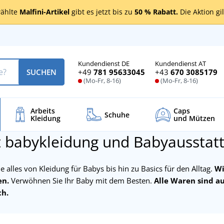
ählte
Malfini-Artikel
gibt es jetzt bis zu
50 % Rabatt.
Die Aktion gi
Kundendienst DE
Kundendienst AT
+49
781 95633045
+43
670 3085179
SUCHEN
(Mo-Fr, 8-16)
(Mo-Fr, 8-16)
Arbeits
Caps
Schuhe
Kleidung
und Mützen
 babykleidung und Babyausstat
ie alles von Kleidung für Babys bis hin zu Basics für den Alltag.
Wi
en.
Verwöhnen Sie Ihr Baby mit dem Besten.
Alle Waren sind auc
ch.