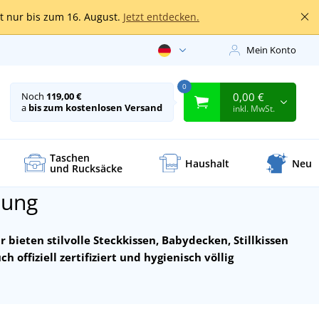
lt nur bis zum 16. August.
Jetzt entdecken.
Mein Konto
0
0,00 €
Noch
119,00 €
a
bis zum kostenlosen Versand
inkl. MwSt.
Taschen
Haushalt
Neu
und Rucksäcke
tung
r bieten stilvolle Steckkissen, Babydecken, Stillkissen
h offiziell zertifiziert und hygienisch völlig