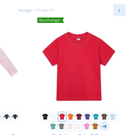
Anzeige 1-17 von 17
1
Nachhaltiger
+9