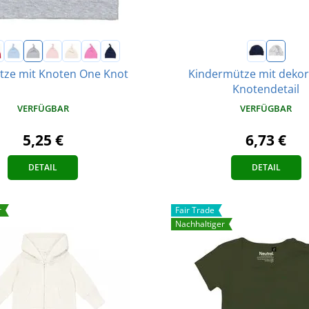
ze mit Knoten One Knot
Kindermütze mit deko
Knotendetail
VERFÜGBAR
VERFÜGBAR
5,25 €
6,73 €
DETAIL
DETAIL
r
Fair Trade
Nachhaltiger