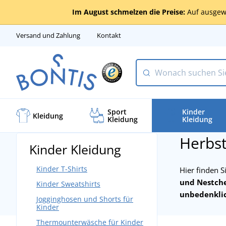
Im August schmelzen die Preise:
Auf ausgew
Versand und Zahlung
Kontakt
Sport
Kinder
Kleidung
Kleidung
Kleidung
Herbst
Kinder Kleidung
Kinder T-Shirts
Hier finden S
und Nestch
Kinder Sweatshirts
unbedenkli
Jogginghosen und Shorts für
Kinder
Thermounterwäsche für Kinder