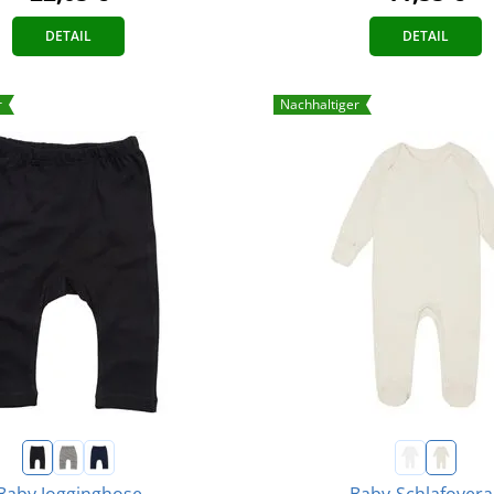
DETAIL
DETAIL
r
Nachhaltiger
Baby Jogginghose
Baby-Schlafoveral