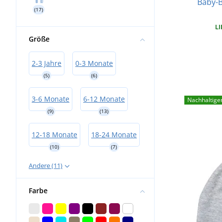
Baby-B
(17)
LI
Größe
2-3 Jahre
0-3 Monate
(5)
(6)
3-6 Monate
6-12 Monate
Nachhaltige
(9)
(13)
12-18 Monate
18-24 Monate
(10)
(7)
Andere (11)
Farbe