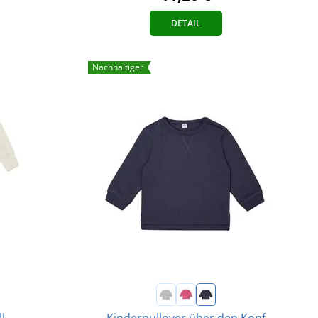
DETAIL
Nachhaltiger
l
Kinderpullover über den Kopf