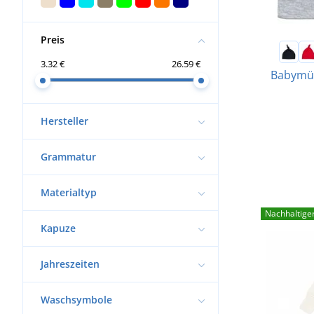
Preis
3.32 €
26.59 €
Babymüt
Hersteller
Grammatur
Materialtyp
Nachhaltige
Kapuze
Jahreszeiten
Waschsymbole