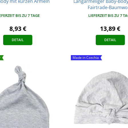
ody mit kurzen Ärmeln
Langärmeliger Baby-Body
Fairtrade-Baumwol
EFERZEIT BIS ZU 7 TAGE
LIEFERZEIT BIS ZU 7 T
8,93 €
13,89 €
DETAIL
DETAIL
r
Made in Czechia