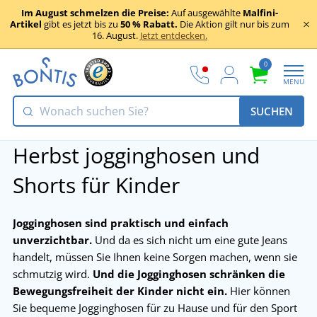
Im August schmelzen die Preise:
Auf ausgewählte
Malfini-
Artikel
gibt es jetzt bis zu
50 % Rabatt.
Die Aktion gilt nur bis zum
16. August.
Jetzt entdecken.
0
MENU
SUCHEN
Herbst jogginghosen und
Shorts für Kinder
Jogginghosen sind praktisch und einfach
unverzichtbar.
Und da es sich nicht um eine gute Jeans
handelt, müssen Sie Ihnen keine Sorgen machen, wenn sie
schmutzig wird.
Und die Jogginghosen schränken die
Bewegungsfreiheit der Kinder nicht ein.
Hier können
Sie bequeme Jogginghosen für zu Hause und für den Sport