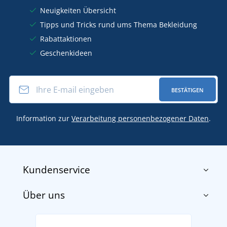
Neuigkeiten Übersicht
Tipps und Tricks rund ums Thema Bekleidung
Rabattaktionen
Geschenkideen
BESTÄTIGEN
Information zur
Verarbeitung personenbezogener Daten
.
Kundenservice
Über uns
Impressum
AGB
Über uns
Versand und Zahlung