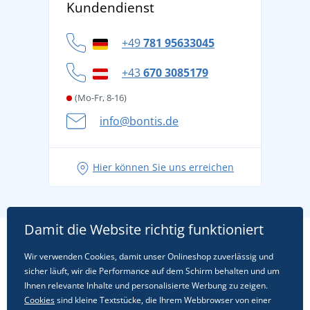
Kundendienst
Für Unternehmen und Organisationen
Widerrufsbelehrung und Reklamationen
Datenschutz
+49
781 95633045
Cookie-Richtlinie
+43
670 3085179
(Mo-Fr, 8-16)
info@bontis.de
Hier können Sie uns erreichen
Damit die Website richtig funktioniert
Wir verwenden Cookies, damit unser Onlineshop zuverlässig und
sicher läuft, wir die Performance auf dem Schirm behalten und um
Ihnen relevante Inhalte und personalisierte Werbung zu zeigen.
Cookies
sind kleine Textstücke, die Ihrem Webbrowser von einer