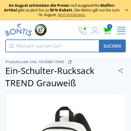
Im August schmelzen die Preise:
Auf ausgewählte
Malfini-
Artikel
gibt es jetzt bis zu
50 % Rabatt.
Die Aktion gilt nur bis zum
16. August.
Jetzt entdecken.
0
MENU
SUCHEN
Produktcode:
HAL-1816080-15409
Ein-Schulter-Rucksack
TREND
Grauweiß