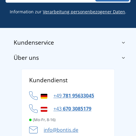
Information zur
Verarbeitung personenbezogener Daten
.
Kundenservice
Über uns
Impressum
AGB
Über uns
Versand und Zahlung
Kundendienst
Für Unternehmen und Organisationen
Widerrufsbelehrung und Reklamationen
Datenschutz
+49
781 95633045
Cookie-Richtlinie
+43
670 3085179
(Mo-Fr, 8-16)
info@bontis.de