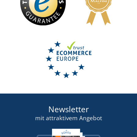
Warnweste
Reflektierender Rucksack REFLEX
VERFÜGBAR
LIEFERZEIT BIS ZU 2 WOCHE
3,10 €
34,94 €
DETAIL
DETAIL
Newsletter
mit attraktivem Angebot