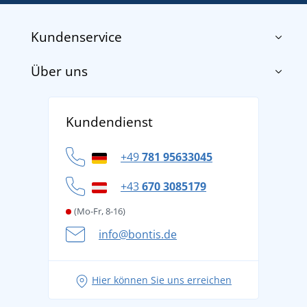
Kundenservice
Über uns
Impressum
AGB
Über uns
Versand und Zahlung
Kundendienst
Für Unternehmen und Organisationen
Widerrufsbelehrung und Reklamationen
Datenschutz
+49
781 95633045
Cookie-Richtlinie
+43
670 3085179
(Mo-Fr, 8-16)
info@bontis.de
Hier können Sie uns erreichen