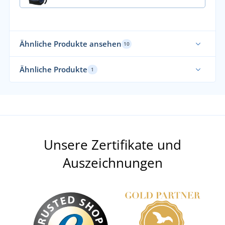
Ähnliche Produkte ansehen
10
Von uns empfohlen
Fun
Ähnliche Produkte
1
Unsere Zertifikate und
Auszeichnungen