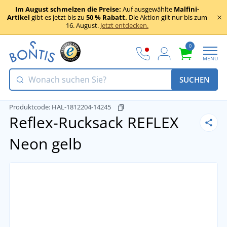
Im August schmelzen die Preise:
Auf ausgewählte
Malfini-
Artikel
gibt es jetzt bis zu
50 % Rabatt.
Die Aktion gilt nur bis zum
16. August.
Jetzt entdecken.
0
MENU
SUCHEN
Produktcode:
HAL-1812204-14245
Reflex-Rucksack REFLEX
Neon gelb