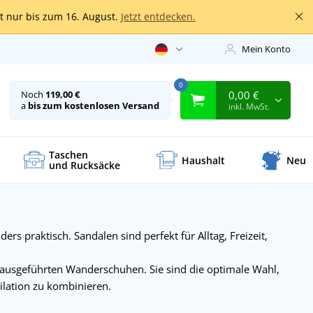
lt nur bis zum 16. August.
Jetzt entdecken.
Mein Konto
0
0,00 €
Noch
119,00 €
a
bis zum kostenlosen Versand
inkl. MwSt.
Taschen
Haushalt
Neu
und Rucksäcke
ers praktisch. Sandalen sind perfekt für Alltag, Freizeit,
t ausgeführten Wanderschuhen. Sie sind die optimale Wahl,
lation zu kombinieren.