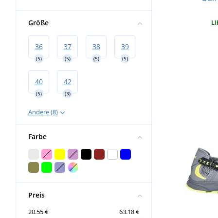
Größe
LI
36
37
38
39
(5)
(5)
(5)
(5)
40
42
(5)
(3)
Andere (8)
Farbe
Preis
20.55 €
63.18 €