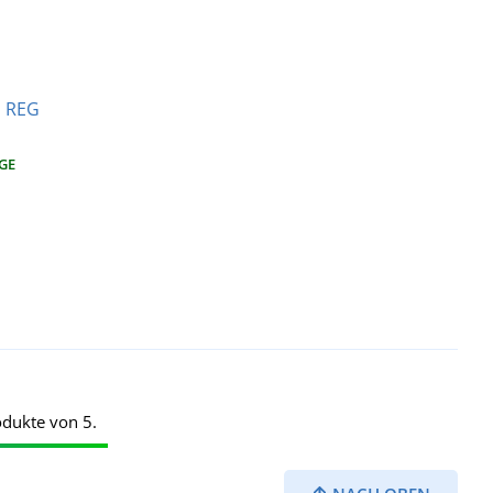
S REG
AGE
odukte von 5.