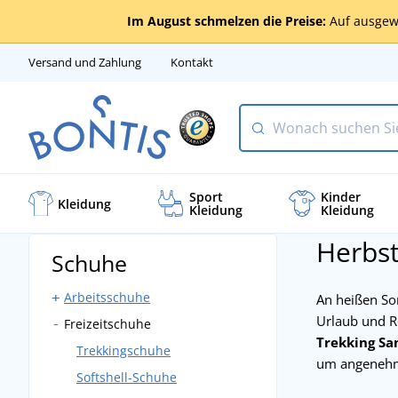
Im August schmelzen die Preise:
Auf ausgew
Versand und Zahlung
Kontakt
Sport
Kinder
Kleidung
Kleidung
Kleidung
Herbst
Schuhe
Arbeitsschuhe
An heißen So
Urlaub und R
Freizeitschuhe
Halbhohe Schuhe
Trekking Sa
Knöchelhohe Schuhe
Trekkingschuhe
um angenehme
Schnürboots
Softshell-Schuhe