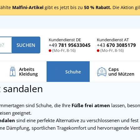
ählte
Malfini-Artikel
gibt es jetzt bis zu
50 % Rabatt.
Die Aktion gi
Kundendienst DE
Kundendienst AT
+49
781 95633045
+43
670 3085179
SUCHEN
(Mo-Fr, 8-16)
(Mo-Fr, 8-16)
Arbeits
Caps
Schuhe
Kleidung
und Mützen
 sandalen
mmertagen sind Schuhe, die Ihre
Füße frei atmen
lassen, besond
eisen geeignet.
ndalen
sind eine perfekte Alternative zu verschlossenen und fes
 Dämpfung, sportlichen Tragekomfort und hervorragende Venti