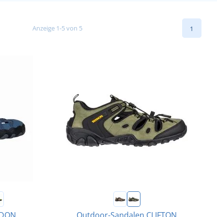
Anzeige 1-5 von 5
1
RDON
Outdoor-Sandalen CLIFTON