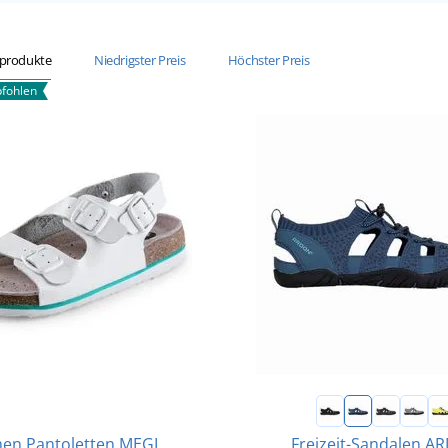
sprodukte
Niedrigster Preis
Höchster Preis
fohlen
Freizeit-Sandalen A
en Pantoletten MEGI