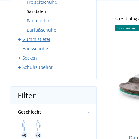
Sneakers
Freizeitschuhe
Arbeitssandalen
Sandalen
Unsere Liebling
Pantoletten
Pantoletten
Von uns emp
Breite Arbeitsschuhe
Barfußschuhe
Gummistiefel
Hausschuhe
Angelstiefel
Socken
Schuhzubehör
Alltags-Socken
Sportsocken
Schnürsenkel
Einlegesohlen
Filter
Schuhpflege
Geschlecht
(4)
(5)
Dam