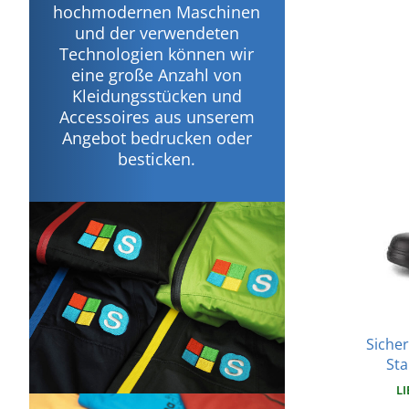
hochmodernen Maschinen
und der verwendeten
Technologien können wir
eine große Anzahl von
Kleidungsstücken und
Accessoires aus unserem
Angebot bedrucken oder
besticken.
Sicher
St
LI