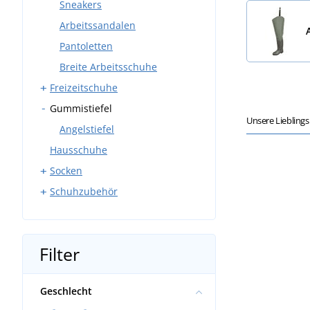
Sneakers
Arbeitssandalen
Pantoletten
Breite Arbeitsschuhe
Freizeitschuhe
Gummistiefel
Trekkingschuhe
Unsere Liebling
Softshell-Schuhe
Angelstiefel
Hausschuhe
Freizeitschuhe
Socken
Sandalen
Schuhzubehör
Pantoletten
Alltags-Socken
Barfußschuhe
Sportsocken
Schnürsenkel
Einlegesohlen
Filter
Schuhpflege
Geschlecht