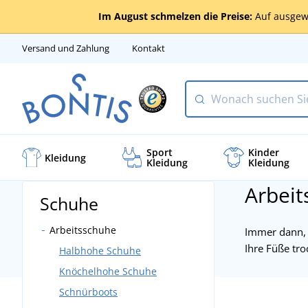
Im August schmelzen die Preise:
Auf ausgew
Versand und Zahlung
Kontakt
Sport
Kinder
Kleidung
Kleidung
Kleidung
Arbeit
Schuhe
Arbeitsschuhe
Immer dann, w
Ihre Füße tro
Halbhohe Schuhe
Knöchelhohe Schuhe
Schnürboots