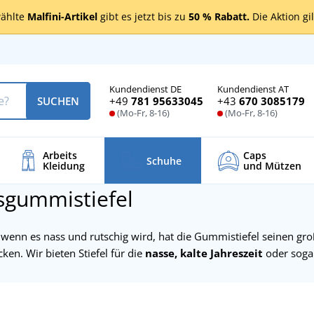
ählte
Malfini-Artikel
gibt es jetzt bis zu
50 % Rabatt.
Die Aktion gi
Kundendienst DE
Kundendienst AT
+49
781 95633045
+43
670 3085179
SUCHEN
(Mo-Fr, 8-16)
(Mo-Fr, 8-16)
Arbeits
Caps
Schuhe
Kleidung
und Mützen
sgummistiefel
enn es nass und rutschig wird, hat die Gummistiefel seinen groß
cken. Wir bieten Stiefel für die
nasse, kalte Jahreszeit
oder sogar