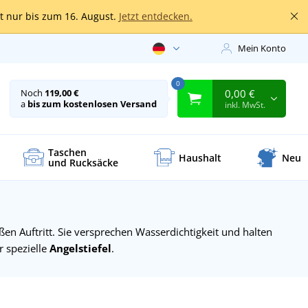
lt nur bis zum 16. August.
Jetzt entdecken.
Mein Konto
0
0,00 €
Noch
119,00 €
a
bis zum kostenlosen Versand
inkl. MwSt.
Taschen
Haushalt
Neu
und Rucksäcke
en Auftritt. Sie versprechen Wasserdichtigkeit und halten
 spezielle
Angelstiefel
.