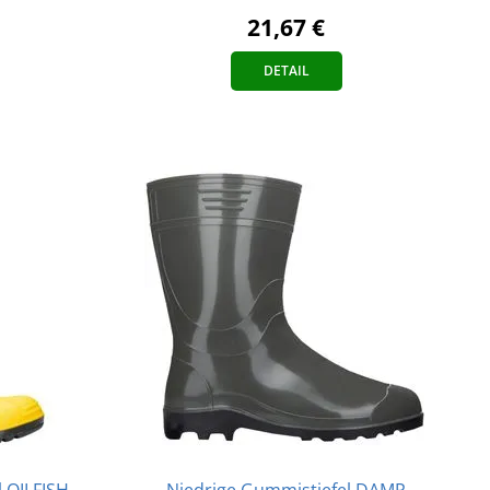
21,67 €
DETAIL
l OILFISH
Niedrige Gummistiefel DAMP