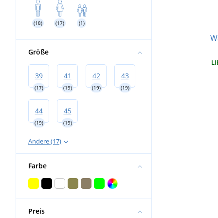
(18)
(17)
(1)
W
Größe
LI
39
41
42
43
(17)
(19)
(19)
(19)
44
45
(19)
(19)
Andere (17)
Farbe
Preis