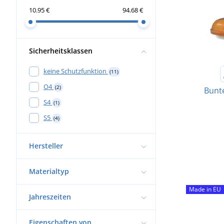
10.95 €
94.68 €
Sicherheitsklassen
keine Schutzfunktion
(11)
O4
(2)
Bunt
S4
(1)
S5
(4)
Hersteller
Materialtyp
Made in EU
Jahreszeiten
Eigenschaften von