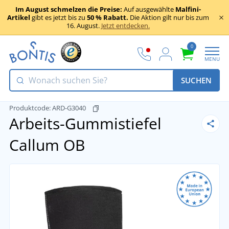
Im August schmelzen die Preise:
Auf ausgewählte
Malfini-
Artikel
gibt es jetzt bis zu
50 % Rabatt.
Die Aktion gilt nur bis zum
16. August.
Jetzt entdecken.
0
MENU
SUCHEN
Produktcode:
ARD-G3040
Arbeits-Gummistiefel
Callum OB