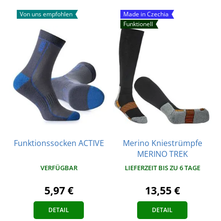
Von uns empfohlen
Made in Czechia
Funktionell
Funktionssocken ACTIVE
Merino Kniestrümpfe
MERINO TREK
VERFÜGBAR
LIEFERZEIT BIS ZU 6 TAGE
5,97 €
13,55 €
DETAIL
DETAIL