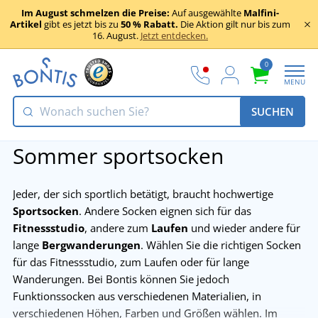
Im August schmelzen die Preise:
Auf ausgewählte
Malfini-
Artikel
gibt es jetzt bis zu
50 % Rabatt.
Die Aktion gilt nur bis zum
16. August.
Jetzt entdecken.
0
MENU
SUCHEN
Sommer sportsocken
Jeder, der sich sportlich betätigt, braucht hochwertige
Sportsocken
. Andere Socken eignen sich für das
Fitnessstudio
, andere zum
Laufen
und wieder andere für
lange
Bergwanderungen
. Wählen Sie die richtigen Socken
für das Fitnessstudio, zum Laufen oder für lange
Wanderungen. Bei Bontis können Sie jedoch
Funktionssocken aus verschiedenen Materialien, in
verschiedenen Höhen, Farben und Größen wählen. Im