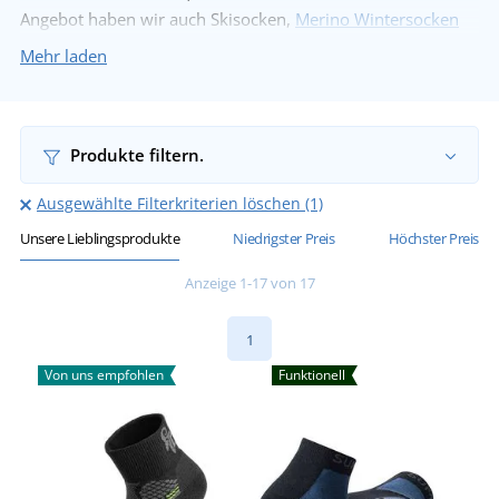
Angebot haben wir auch Skisocken,
Merino Wintersocken
und vieles mehr.
Mehr laden
Produkte filtern.
Ausgewählte Filterkriterien löschen (1)
Unsere Lieblingsprodukte
Niedrigster Preis
Höchster Preis
Anzeige 1-17 von 17
1
Von uns empfohlen
Funktionell