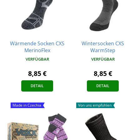
Wärmende Socken CXS
Wintersocken CXS
MerinoFlex
WarmStep
VERFÜGBAR
VERFÜGBAR
8,85 €
8,85 €
DETAIL
DETAIL
Made in Czechia
Von uns empfohlen