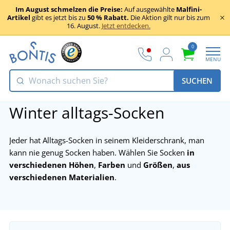
Im August schmelzen die Preise:
Auf ausgewählte
Malfini-
Artikel
gibt es jetzt bis zu
50 % Rabatt.
Die Aktion gilt nur bis zum
16. August.
Jetzt entdecken.
0
MENU
SUCHEN
Winter alltags-Socken
Jeder hat Alltags-Socken in seinem Kleiderschrank, man
kann nie genug Socken haben. Wählen Sie Socken
in
verschiedenen Höhen
,
Farben
und
Größen
,
aus
verschiedenen Materialien
.