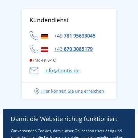
AGB
Über uns
Versand und Zahlung
Kundendienst
Für Unternehmen und Organisationen
Widerrufsbelehrung und Reklamationen
Datenschutz
+49
781 95633045
Cookie-Richtlinie
+43
670 3085179
(Mo-Fr, 8-16)
info@bontis.de
Hier können Sie uns erreichen
Damit die Website richtig funktioniert
Wir verwenden Cookies, damit unser Onlineshop zuverlässig und
sicher läuft, wir die Performance auf dem Schirm behalten und um