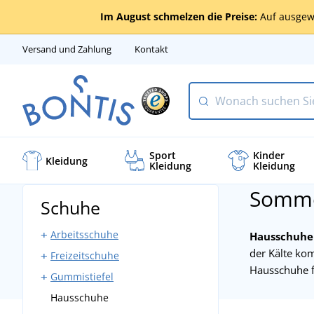
Im August schmelzen die Preise:
Auf ausgew
Versand und Zahlung
Kontakt
Sport
Kinder
Kleidung
Kleidung
Kleidung
Somme
Schuhe
Arbeitsschuhe
Hausschuhe
der Kälte ko
Freizeitschuhe
Halbhohe Schuhe
Hausschuhe 
Gummistiefel
Knöchelhohe Schuhe
Trekkingschuhe
Hausschuhe
Schnürboots
Softshell-Schuhe
Angelstiefel