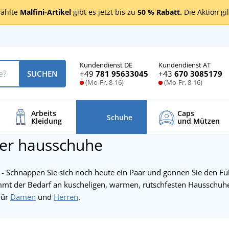
ählte
Malfini-Artikel
gibt es jetzt bis zu
50 % Rabatt.
Die Aktion gi
Kundendienst DE
Kundendienst AT
+49
781 95633045
+43
670 3085179
SUCHEN
(Mo-Fr, 8-16)
(Mo-Fr, 8-16)
Arbeits
Caps
Schuhe
Kleidung
und Mützen
r hausschuhe
- Schnappen Sie sich noch heute ein Paar und gönnen Sie den Fü
mmt der Bedarf an kuscheligen, warmen, rutschfesten Hausschuhe
für
Damen
und
Herren
.