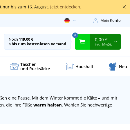
lt nur bis zum 16. August.
Jetzt entdecken.
Mein Konto
0
0,00 €
Noch
119,00 €
a
bis zum kostenlosen Versand
inkl. MwSt.
Taschen
Haushalt
Neu
und Rucksäcke
ßen eine Pause. Mit dem Winter kommt die Kälte – und mit
n, die Ihre Füße
warm halten
. Wählen Sie hochwertige