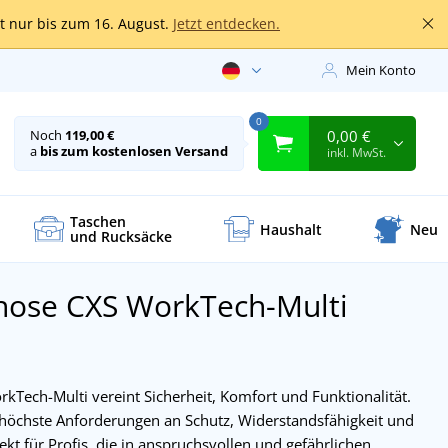
lt nur bis zum 16. August.
Jetzt entdecken.
Mein Konto
0
0,00 €
Noch
119,00 €
a
bis zum kostenlosen Versand
inkl. MwSt.
Taschen
Haushalt
Neu
und Rucksäcke
hose CXS WorkTech-Multi
kTech-Multi vereint Sicherheit, Komfort und Funktionalität.
 höchste Anforderungen an Schutz, Widerstandsfähigkeit und
ekt für Profis, die in anspruchsvollen und gefährlichen