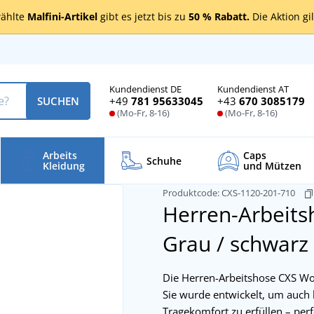
ählte
Malfini-Artikel
gibt es jetzt bis zu
50 % Rabatt.
Die Aktion gi
Kundendienst DE
Kundendienst AT
+49
781 95633045
+43
670 3085179
SUCHEN
(Mo-Fr, 8-16)
(Mo-Fr, 8-16)
Arbeits
Caps
Schuhe
Kleidung
und Mützen
Produktcode:
CXS-1120-201-710
Herren-Arbeits
Grau / schwarz
Die Herren-Arbeitshose CXS Wor
Sie wurde entwickelt, um auch
Tragekomfort zu erfüllen – perf