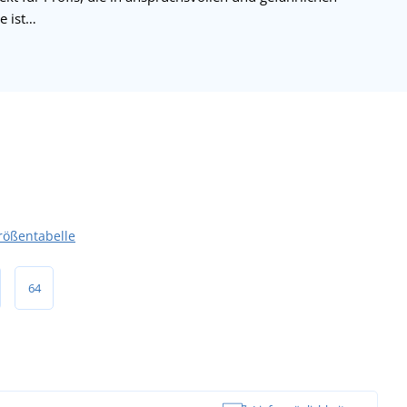
e ist…
rößentabelle
64