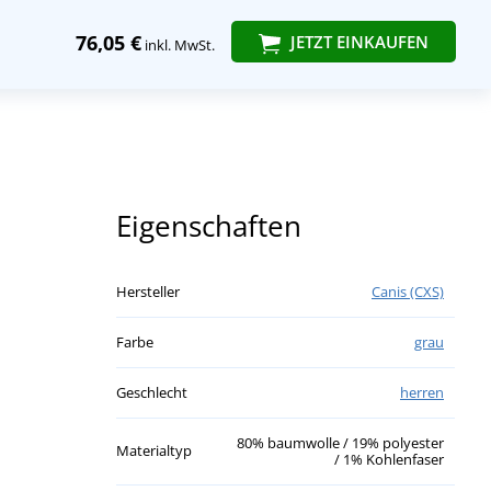
76,05 €
JETZT EINKAUFEN
inkl. MwSt.
Eigenschaften
Hersteller
Canis (CXS)
Farbe
grau
Geschlecht
herren
80% baumwolle / 19% polyester
Materialtyp
/ 1% Kohlenfaser