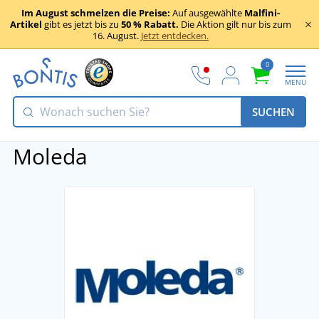
Im August schmelzen die Preise:
Auf ausgewählte
Malfini-
Artikel
gibt es jetzt bis zu
50 % Rabatt.
Die Aktion gilt nur bis zum
16. August.
Jetzt entdecken.
0
MENU
SUCHEN
Moleda