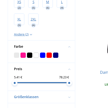
XS
S
M
L
(2)
(5)
(6)
(4)
XL
2XL
(5)
(6)
Andere (2)
Farbe
Preis
Dam
5.41 €
78.23 €
LI
Größenklassen