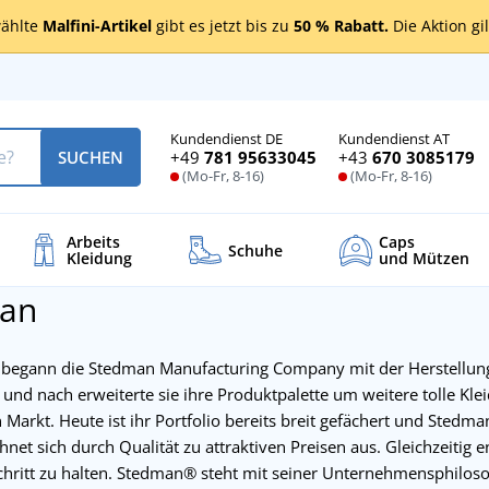
ählte
Malfini-Artikel
gibt es jetzt bis zu
50 % Rabatt.
Die Aktion gi
Kundendienst DE
Kundendienst AT
+49
781 95633045
+43
670 3085179
SUCHEN
(Mo-Fr, 8-16)
(Mo-Fr, 8-16)
Arbeits
Caps
Schuhe
Kleidung
und Mützen
an
 begann die Stedman Manufacturing Company mit der Herstellun
 und nach erweiterte sie ihre Produktpalette um weitere tolle Kl
Markt. Heute ist ihr Portfolio bereits breit gefächert und Stedma
hnet sich durch Qualität zu attraktiven Preisen aus. Gleichzeitig
hritt zu halten. Stedman® steht mit seiner Unternehmensphilo