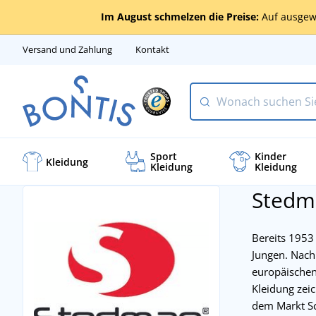
Im August schmelzen die Preise:
Auf ausgew
Versand und Zahlung
Kontakt
Sport
Kinder
Kleidung
Kleidung
Kleidung
Stedm
Bereits 1953
Jungen. Nach
europäischen 
Kleidung zeic
dem Markt Sc