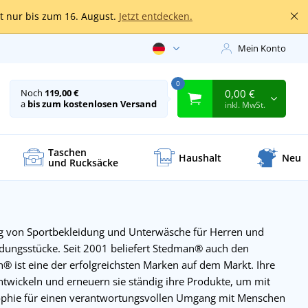
lt nur bis zum 16. August.
Jetzt entdecken.
Mein Konto
0
0,00 €
Noch
119,00 €
a
bis zum kostenlosen Versand
inkl. MwSt.
Taschen
Haushalt
Neu
und Rucksäcke
g von Sportbekleidung und Unterwäsche für Herren und
eidungsstücke. Seit 2001 beliefert Stedman® auch den
n® ist eine der erfolgreichsten Marken auf dem Markt. Ihre
 entwickeln und erneuern sie ständig ihre Produkte, um mit
sophie für einen verantwortungsvollen Umgang mit Menschen