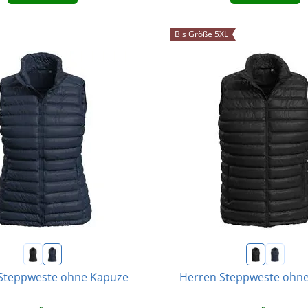
Bis Größe 5XL
teppweste ohne Kapuze
Herren Steppweste ohn