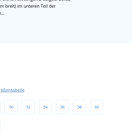
m breit) im unteren Teil der
en…
rößentabelle
50
52
54
56
58
60