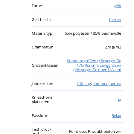
Farbe
gelb
Geschlecht
herren
Materialtyp
65% polyester / 35% baumwolle
Grammatur
270 g/m2
Standardgrößen (Körpergröße
Größenklassen
176-182 cm)
,
Langgrößen
(Körpergröße über 183 cm)
Jahreszeiten
frühling
,
sommer
,
herbst
Knieschoner
ja
platzieren
Passform
Relax
Textildruck
Für dieses Produkt bieten wir
und