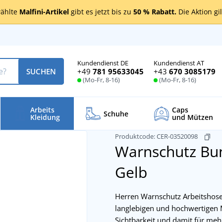
ählte
Malfini-Artikel
gibt es jetzt bis zu
50 % Rabatt.
Die Aktion gi
Kundendienst DE
Kundendienst AT
+49
781 95633045
+43
670 3085179
SUCHEN
(Mo-Fr, 8-16)
(Mo-Fr, 8-16)
Arbeits
Caps
Schuhe
Kleidung
und Mützen
Produktcode:
CER-03520098
Warnschutz B
Gelb
Herren Warnschutz Arbeitshose
langlebigen und hochwertigen Ma
Sichtbarkeit und damit für meh