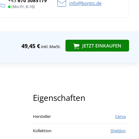
+43
670 3085179
info@bontis.de
(Mo-Fr, 8-16)
49,45 €
JETZT EINKAUFEN
inkl. MwSt.
Eigenschaften
Hersteller
Cerva
Kollektion
Sheldon