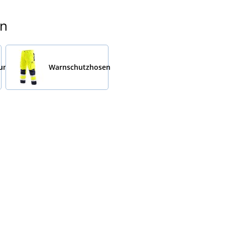
en
dung
Warnschutzhosen