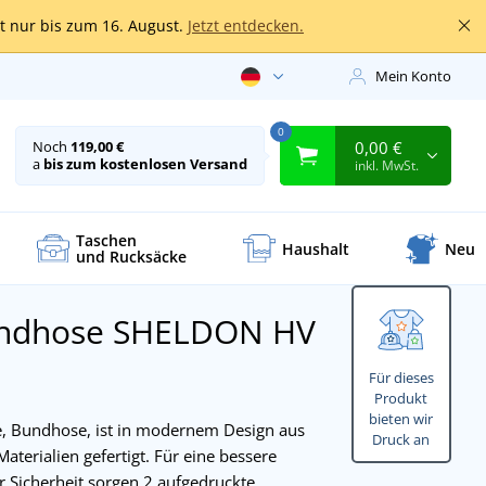
lt nur bis zum 16. August.
Jetzt entdecken.
Mein Konto
0
0,00 €
Noch
119,00 €
a
bis zum kostenlosen Versand
inkl. MwSt.
Taschen
Haushalt
Neu
und Rucksäcke
undhose SHELDON HV
Für dieses
Produkt
bieten wir
, Bundhose, ist in modernem Design aus
Druck an
terialien gefertigt. Für eine bessere
r Sicherheit sorgen 2 aufgedruckte,