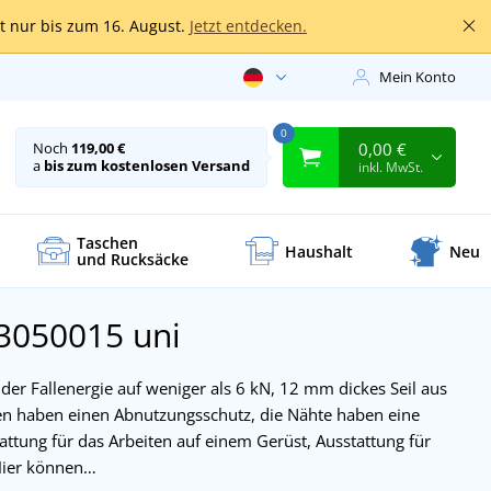
lt nur bis zum 16. August.
Jetzt entdecken.
Mein Konto
0
0,00 €
Noch
119,00 €
a
bis zum kostenlosen Versand
inkl. MwSt.
Taschen
Haushalt
Neu
und Rucksäcke
A3050015
uni
der Fallenergie auf weniger als 6 kN, 12 mm dickes Seil aus
n haben einen Abnutzungsschutz, die Nähte haben eine
attung für das Arbeiten auf einem Gerüst, Ausstattung für
Hier können…