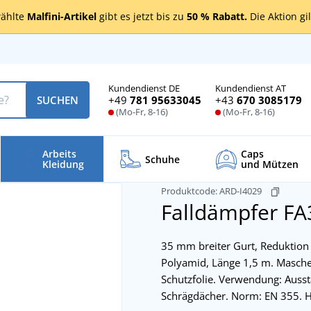
ählte
Malfini-Artikel
gibt es jetzt bis zu
50 % Rabatt.
Die Aktion gi
Kundendienst DE
Kundendienst AT
+49
781 95633045
+43
670 3085179
SUCHEN
(Mo-Fr, 8-16)
(Mo-Fr, 8-16)
Arbeits
Caps
Schuhe
Kleidung
und Mützen
Produktcode:
ARD-I4029
Falldämpfer F
35 mm breiter Gurt, Reduktion 
Polyamid, Länge 1,5 m. Masche
Schutzfolie. Verwendung: Ausst
Schrägdächer. Norm: EN 355. 