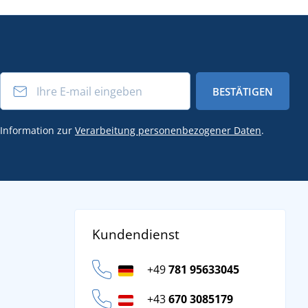
BESTÄTIGEN
Information zur
Verarbeitung personenbezogener Daten
.
Kundendienst
+49
781 95633045
+43
670 3085179