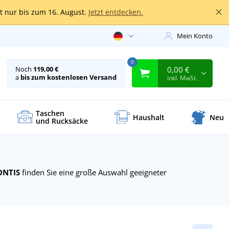
lt nur bis zum 16. August.
Jetzt entdecken.
Mein Konto
0
0,00 €
Noch
119,00 €
a
bis zum kostenlosen Versand
inkl. MwSt.
Taschen
Haushalt
Neu
und Rucksäcke
ONTIS
finden Sie eine große Auswahl geeigneter