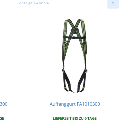
Anzeige 1-4 von 4
1
0300
Auffanggurt FA1010300
AGE
LIEFERZEIT BIS ZU 6 TAGE