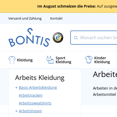
Im August schmelzen die Preise:
Auf ausgew
Versand und Zahlung
Kontakt
Sport
Kinder
Kleidung
Kleidung
Kleidung
Arbeit
Arbeits Kleidung
Basis-Arbeitskleidung
Arbeiten in d
Arbeitsmittel
Arbeitsjacken
Arbeitshosen mit Latz
Arbeitssweatshirts
Arbeitshosen ohne Latz
Arbeitshosen
Bundjacken