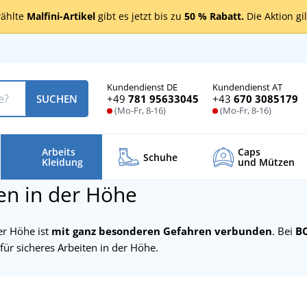
ählte
Malfini-Artikel
gibt es jetzt bis zu
50 % Rabatt.
Die Aktion gi
Kundendienst DE
Kundendienst AT
+49
781 95633045
+43
670 3085179
SUCHEN
(Mo-Fr, 8-16)
(Mo-Fr, 8-16)
Arbeits
Caps
Schuhe
Kleidung
und Mützen
en in der Höhe
er Höhe ist
mit ganz besonderen Gefahren verbunden
. Bei
B
 für sicheres Arbeiten in der Höhe.