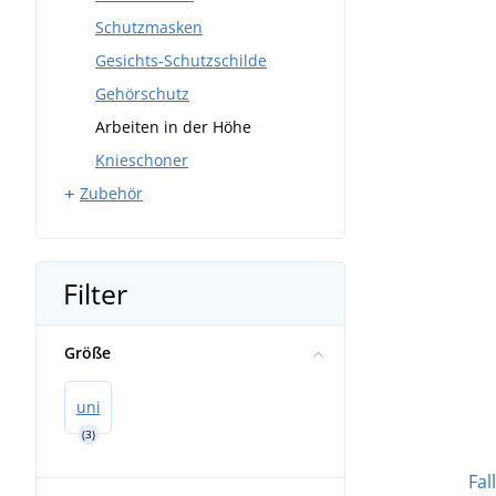
Schweißer-Kopfschutzschilde
Mechaniker-Handschuhe
Schutzmasken
Schweißerschuhe
Gummihandschuhe
Gesichts-Schutzschilde
Schnittschutz-Handschuhe
Gehörschutz
Anti-Vibrations-handschuhe
Arbeiten in der Höhe
Elektriker-Handschuhe
Knieschoner
Zubehör
Gürtel und Werkzeuggürtel
Filter
Größe
uni
(3)
Fal