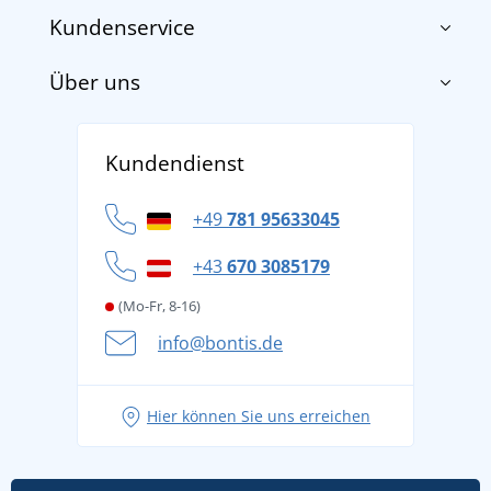
Kundenservice
Über uns
Impressum
AGB
Über uns
Versand und Zahlung
Kundendienst
Für Unternehmen und Organisationen
Widerrufsbelehrung und Reklamationen
Datenschutz
+49
781 95633045
Cookie-Richtlinie
+43
670 3085179
(Mo-Fr, 8-16)
info@bontis.de
Hier können Sie uns erreichen