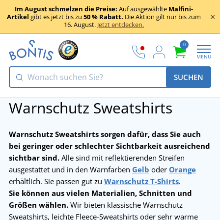
Im August schmelzen die Preise:
Auf ausgewählte
Malfini-
Artikel
gibt es jetzt bis zu
50 % Rabatt.
Die Aktion gilt nur bis zum
16. August.
Jetzt entdecken.
0
MENU
SUCHEN
Warnschutz Sweatshirts
Warnschutz Sweatshirts sorgen dafür, dass Sie auch
bei geringer oder schlechter Sichtbarkeit ausreichend
sichtbar sind.
Alle sind mit reflektierenden Streifen
ausgestattet und in den Warnfarben
Gelb
oder
Orange
erhältlich. Sie passen gut zu
Warnschutz T-Shirts
.
Sie können aus vielen Materialien, Schnitten und
Größen wählen.
Wir bieten klassische Warnschutz
Sweatshirts, leichte Fleece-Sweatshirts oder sehr warme