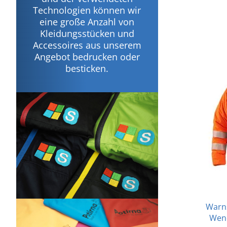
Technologien können wir
eine große Anzahl von
Kleidungsstücken und
Accessoires aus unserem
Angebot bedrucken oder
besticken.
Warns
Wend