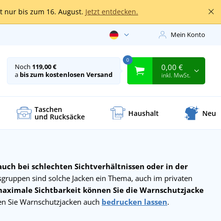
lt nur bis zum 16. August.
Jetzt entdecken.
Mein Konto
0
0,00 €
Noch
119,00 €
a
bis zum kostenlosen Versand
inkl. MwSt.
Taschen
Haushalt
Neu
und Rucksäcke
 auch bei schlechten Sichtverhältnissen oder in der
sgruppen sind solche Jacken ein Thema, auch im privaten
maximale Sichtbarkeit können Sie die Warnschutzjacke
en Sie Warnschutzjacken auch
bedrucken lassen
.