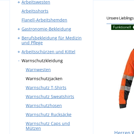
Arbeitswesten
Arbeitskleidung Sets
Bundhosen
Arbeitsshorts
Overalls
Latzhosen
Westen mit Taschen
Unsere Liebling
Flanell-Arbeitshemden
Winter-Arbeitskleidung
Winter-Arbeitswesten
Funktionell
Gastronomie-Bekleidung
Berufsbekleidung für Medizin
Arbeitshosen
und Pflege
Schürzen
Arbeitsschürzen und Kittel
Kasacks
Mäntel
Warnschutzkleidung
Medizinische Kittel
Schmiedeschürzen
Hemden und Blusen
Medizinische Hosen
Schweißerschürzen
Warnwesten
Kochjacken
Westen und Sweatshirts
Warnschutzjacken
Kochmützen
Warnschutz T-Shirts
Westen und Sweatshirts
Warnschutz Sweatshirts
Krawatten
Warnschutzhosen
Warnschutz Rucksäcke
Warnschutz Caps und
Mützen
Herren W