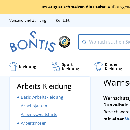
Im August schmelzen die Preise:
Auf ausgew
Versand und Zahlung
Kontakt
Sport
Kinder
Kleidung
Kleidung
Kleidung
Warns
Arbeits Kleidung
Basis-Arbeitskleidung
Warnschutz
Dunkelheit.
Arbeitsjacken
Arbeitshosen mit Latz
Bereich werd
Arbeitssweatshirts
Arbeitshosen ohne Latz
mit einer
W
Arbeitshosen
Bundjacken