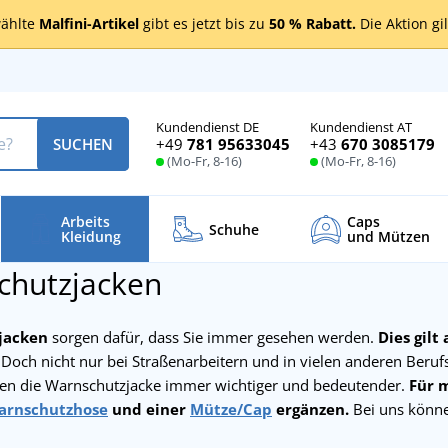
ählte
Malfini-Artikel
gibt es jetzt bis zu
50 % Rabatt.
Die Aktion gi
Kundendienst DE
Kundendienst AT
+49
781 95633045
+43
670 3085179
SUCHEN
(Mo-Fr, 8-16)
(Mo-Fr, 8-16)
Arbeits
Caps
Schuhe
Kleidung
und Mützen
chutzjacken
jacken
sorgen dafür, dass Sie immer gesehen werden.
Dies gilt
Doch nicht nur bei Straßenarbeitern und in vielen anderen Beruf
en die Warnschutzjacke immer wichtiger und bedeutender.
Für 
arnschutzhose
und einer
Mütze/Cap
ergänzen.
Bei uns könn