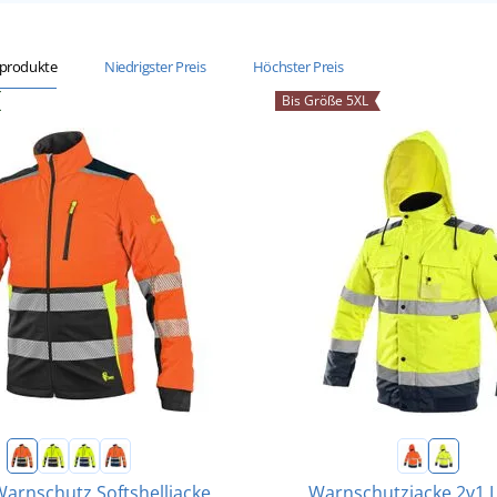
sprodukte
Niedrigster Preis
Höchster Preis
Bis Größe 5XL
arnschutz Softshelljacke
Warnschutzjacke 2v1