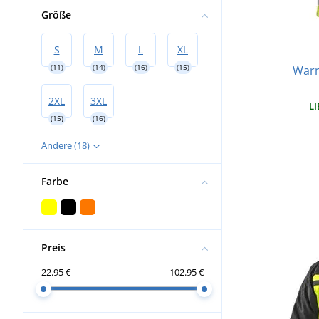
Größe
S
M
L
XL
(11)
(14)
(16)
(15)
Warn
2XL
3XL
LI
(15)
(16)
Andere (18)
Farbe
Preis
22.95 €
102.95 €