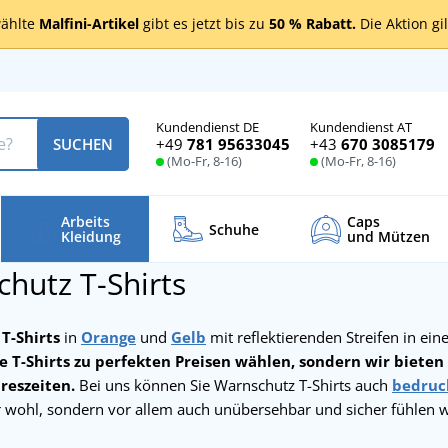
ählte
Malfini-Artikel
gibt es jetzt bis zu
50 % Rabatt.
Die Aktion gi
Kundendienst DE
Kundendienst AT
+49
781 95633045
+43
670 3085179
SUCHEN
(Mo-Fr, 8-16)
(Mo-Fr, 8-16)
Arbeits
Caps
Schuhe
Kleidung
und Mützen
hutz T-Shirts
T-Shirts
in
Orange
und
Gelb
mit reflektierenden Streifen in ein
e T-Shirts zu perfekten Preisen wählen, sondern wir bieten
reszeiten.
Bei uns können Sie Warnschutz T-Shirts auch
bedruc
ur wohl, sondern vor allem auch unübersehbar und sicher fühlen 