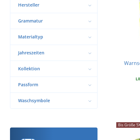
Hersteller
Grammatur
Materialtyp
Jahreszeiten
Warnsc
Kollektion
LI
Passform
Waschsymbole
Bis Größe 5