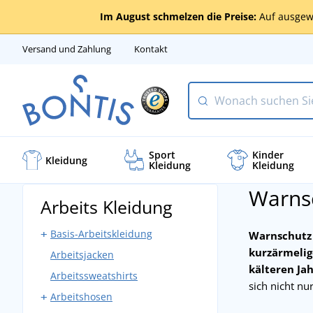
Im August schmelzen die Preise:
Auf ausgew
Versand und Zahlung
Kontakt
Sport
Kinder
Kleidung
Kleidung
Kleidung
Warnsc
Arbeits Kleidung
Basis-Arbeitskleidung
Warnschutz 
kurzärmelig
Arbeitsjacken
Arbeitshosen mit Latz
kälteren Jah
Arbeitssweatshirts
Arbeitshosen ohne Latz
sich nicht n
Arbeitshosen
Bundjacken