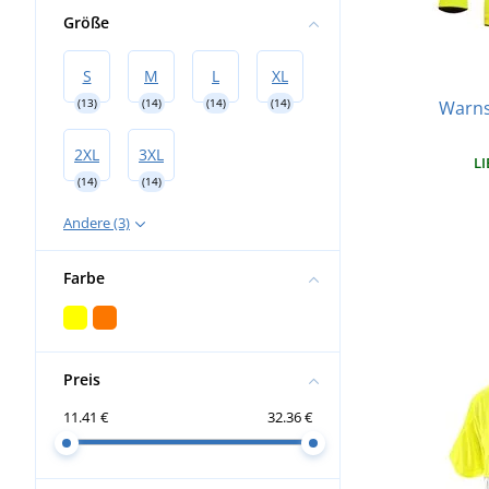
Größe
S
M
L
XL
(13)
(14)
(14)
(14)
Warns
2XL
3XL
LI
(14)
(14)
Andere (3)
Farbe
Preis
11.41 €
32.36 €