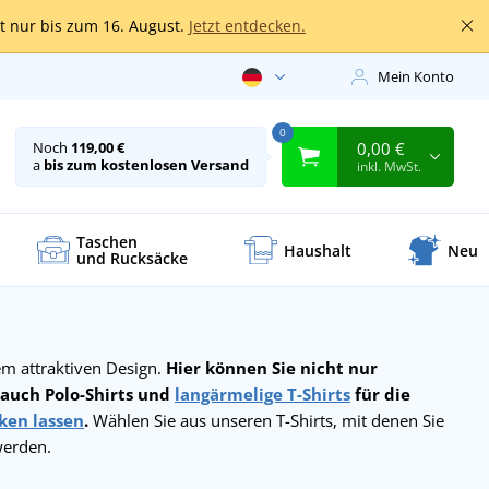
lt nur bis zum 16. August.
Jetzt entdecken.
Mein Konto
0
0,00 €
Noch
119,00 €
a
bis zum kostenlosen Versand
inkl. MwSt.
Taschen
Haushalt
Neu
und Rucksäcke
em attraktiven Design.
Hier können Sie nicht nur
 auch Polo-Shirts und
langärmelige T-Shirts
für die
ken lassen
.
Wählen Sie aus unseren T-Shirts, mit denen Sie
werden.