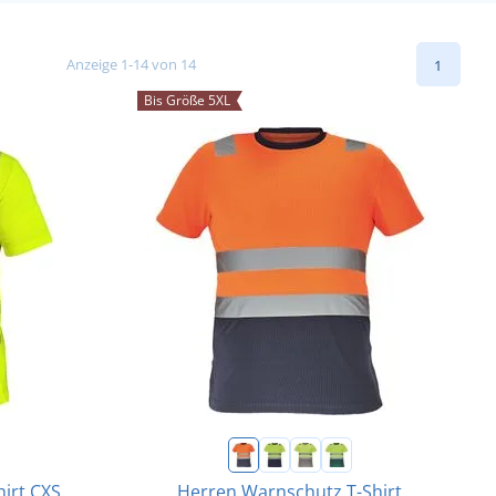
Anzeige 1-14 von 14
1
Bis Größe 5XL
irt CXS
Herren Warnschutz T-Shirt