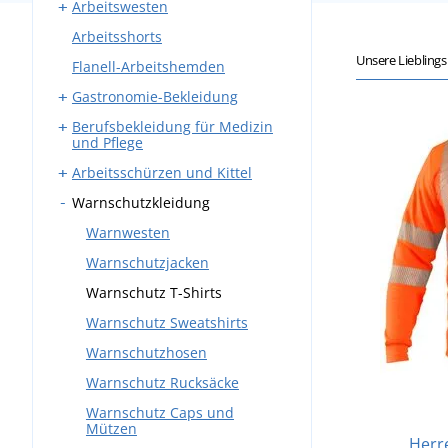
Arbeitswesten
Arbeitskleidung Sets
Bundhosen
Arbeitsshorts
Overalls
Latzhosen
Westen mit Taschen
Unsere Liebling
Flanell-Arbeitshemden
Winter-Arbeitskleidung
Winter-Arbeitswesten
Gastronomie-Bekleidung
Berufsbekleidung für Medizin
Arbeitshosen
und Pflege
Schürzen
Arbeitsschürzen und Kittel
Kasacks
Mäntel
Warnschutzkleidung
Medizinische Kittel
Schmiedeschürzen
Hemden und Blusen
Medizinische Hosen
Schweißerschürzen
Warnwesten
Kochjacken
Westen und Sweatshirts
Warnschutzjacken
Kochmützen
Warnschutz T-Shirts
Westen und Sweatshirts
Warnschutz Sweatshirts
Krawatten
Warnschutzhosen
Warnschutz Rucksäcke
Warnschutz Caps und
Mützen
Herr