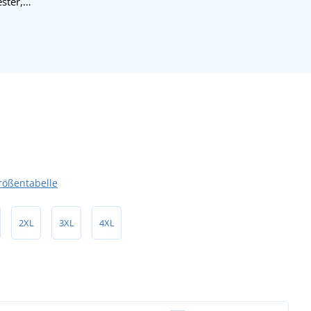
ster,…
rößentabelle
2XL
3XL
4XL