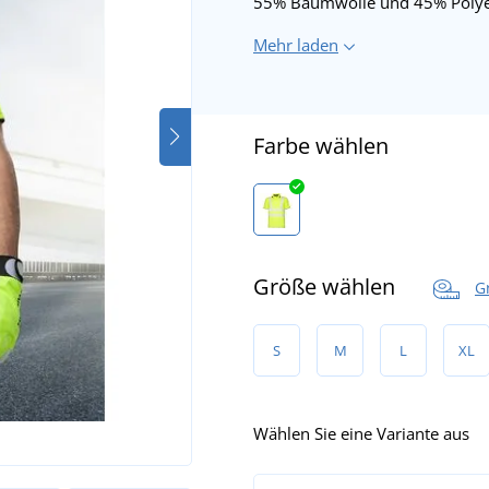
55% Baumwolle und 45% Polye
Mehr laden
Farbe wählen
Größe wählen
G
S
M
L
XL
Wählen Sie eine Variante aus