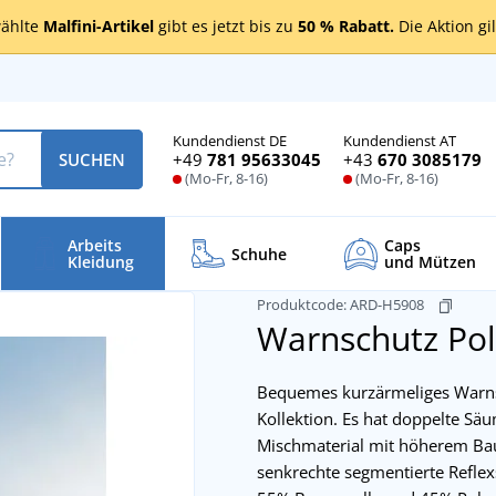
ählte
Malfini-Artikel
gibt es jetzt bis zu
50 % Rabatt.
Die Aktion gi
Kundendienst DE
Kundendienst AT
+49
781 95633045
+43
670 3085179
SUCHEN
(Mo-Fr, 8-16)
(Mo-Fr, 8-16)
Arbeits
Caps
Schuhe
Kleidung
und Mützen
Produktcode:
ARD-H5908
Warnschutz Pol
Bequemes kurzärmeliges Warnsc
Kollektion. Es hat doppelte Sä
Mischmaterial mit höherem Bau
senkrechte segmentierte Reflexs