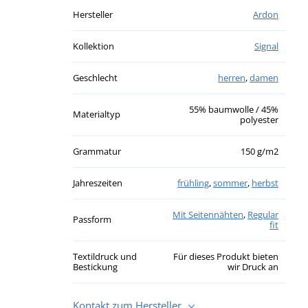
Hersteller
Ardon
Kollektion
Signal
Geschlecht
herren
,
damen
55% baumwolle / 45%
Materialtyp
polyester
Grammatur
150 g/m2
Jahreszeiten
frühling
,
sommer
,
herbst
Mit Seitennähten
,
Regular
Passform
fit
Textildruck und
Für dieses Produkt bieten
Bestickung
wir Druck an
Kontakt zum Hersteller