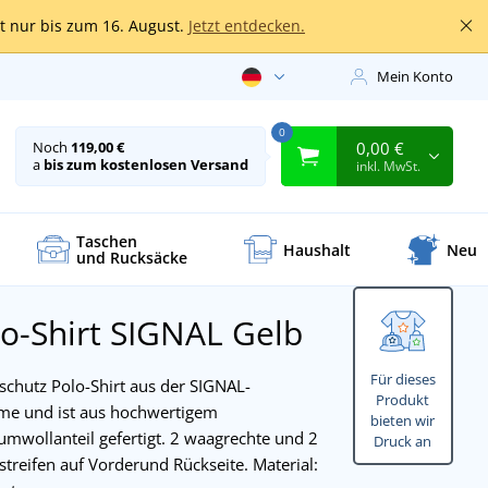
lt nur bis zum 16. August.
Jetzt entdecken.
Mein Konto
0
0,00 €
Noch
119,00 €
a
bis zum kostenlosen Versand
inkl. MwSt.
Taschen
Haushalt
Neu
und Rucksäcke
o-Shirt SIGNAL
Gelb
Für dieses
hutz Polo-Shirt aus der SIGNAL-
Produkt
ume und ist aus hochwertigem
bieten wir
mwollanteil gefertigt. 2 waagrechte und 2
Druck an
treifen auf Vorderund Rückseite. Material: