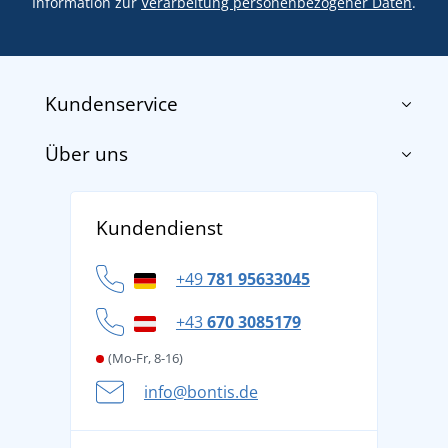
Information zur
Verarbeitung personenbezogener Daten
.
Kundenservice
Über uns
Impressum
AGB
Über uns
Versand und Zahlung
Kundendienst
Für Unternehmen und Organisationen
Widerrufsbelehrung und Reklamationen
Datenschutz
+49
781 95633045
Cookie-Richtlinie
+43
670 3085179
(Mo-Fr, 8-16)
info@bontis.de