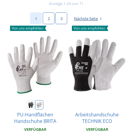
Anzeige 1-24 von 71
1
2
3
Nächste Seite
Von uns empfohlen
Von uns empfohlen
Arbeitshandschuhe
PU-Handflächen
TECHNIK ECO
Handschuhe BRITA
VERFÜGBAR
VERFÜGBAR