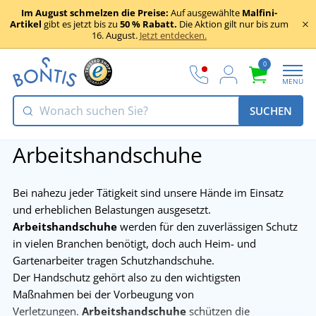
Im August schmelzen die Preise:
Auf ausgewählte
Malfini-
Artikel
gibt es jetzt bis zu
50 % Rabatt.
Die Aktion gilt nur bis zum
16. August.
Jetzt entdecken.
0
MENU
SUCHEN
Arbeitshandschuhe
Bei nahezu jeder Tätigkeit sind unsere Hände im Einsatz
und erheblichen Belastungen ausgesetzt.
Arbeitshandschuhe
werden für den zuverlässigen Schutz
in vielen Branchen benötigt, doch auch Heim- und
Gartenarbeiter tragen Schutzhandschuhe.
Der Handschutz gehört also zu den wichtigsten
Maßnahmen bei der Vorbeugung von
Verletzungen.
Arbeitshandschuhe
schützen die