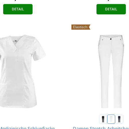
DETAIL
DETAIL
Elastisch
edizinische Schlupfjacke
Damen Stretch-Arbeitsho