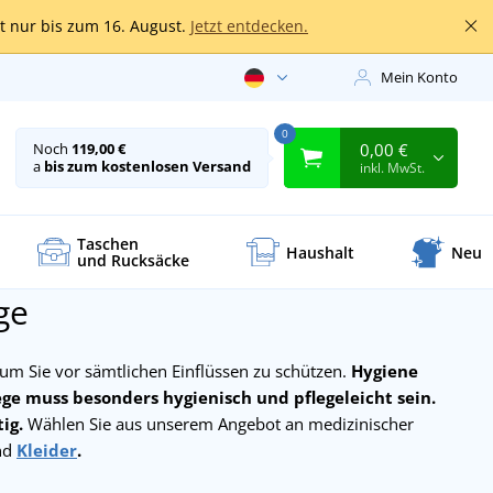
lt nur bis zum 16. August.
Jetzt entdecken.
Mein Konto
0
0,00 €
Noch
119,00 €
a
bis zum kostenlosen Versand
inkl. MwSt.
Taschen
Haushalt
Neu
und Rucksäcke
ge
 um Sie vor sämtlichen Einflüssen zu schützen.
Hygiene
lege muss besonders hygienisch und pflegeleicht sein.
ig.
Wählen Sie aus unserem Angebot an medizinischer
nd
Kleider
.