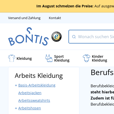
Im August schmelzen die Preise:
Auf ausgew
Versand und Zahlung
Kontakt
Sport
Kinder
Kleidung
Kleidung
Kleidung
Berufs
Arbeits Kleidung
Basis-Arbeitskleidung
Berufsbekleid
steht hierbe
Arbeitsjacken
Arbeitshosen mit Latz
Zudem ist f
Arbeitssweatshirts
Arbeitshosen ohne Latz
Berufsbeklei
Arbeitshosen
Bundjacken