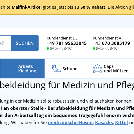
ählte
Malfini-Artikel
gibt es jetzt bis zu
50 % Rabatt.
Die Aktion gi
Kundendienst DE
Kundendienst AT
+49
781 95633045
+43
670 3085179
SUCHEN
(Mo-Fr, 8-16)
(Mo-Fr, 8-16)
Arbeits
Caps
Schuhe
Kleidung
und Mützen
bekleidung für Medizin und Pfle
ung in der Medizin sollte robust sein und viel aushalten können,
i an oberster Stelle - Berufsbekleidung für Medizin und Pf
ür den Arbeitsalltag ein bequemes Tragegefühl enorm wicht
dung. Wir haben für Sie
medizinische Hosen
,
Kasacks
,
Kittel
u