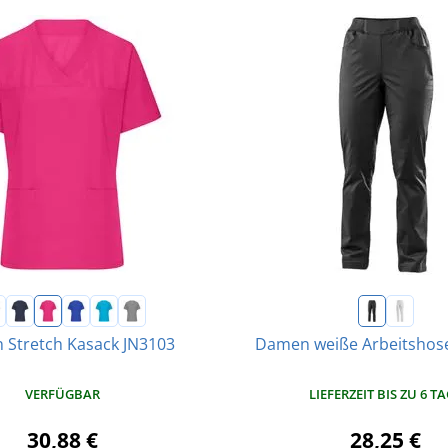
Stretch Kasack JN3103
Damen weiße Arbeitshose
VERFÜGBAR
LIEFERZEIT BIS ZU 6 T
30,88 €
28,25 €