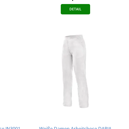
DETAIL
Weiße Damen Arbeitshose DARJA
se JN3001