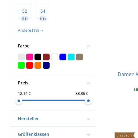
52
54
(19)
(18)
Andere (18)
Farbe
Damen W
Preis
LI
12.14 €
33.86 €
Hersteller
Größenklassen
Elastisch