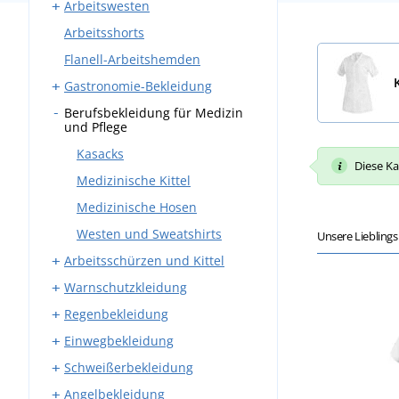
Arbeitswesten
Arbeitskleidung Sets
Bundhosen
Arbeitsshorts
Overalls
Latzhosen
Westen mit Taschen
Flanell-Arbeitshemden
Winter-Arbeitskleidung
Winter-Arbeitswesten
Gastronomie-Bekleidung
Berufsbekleidung für Medizin
Arbeitshosen
und Pflege
Schürzen
Kasacks
Mäntel
Diese Ka
Medizinische Kittel
Hemden und Blusen
Medizinische Hosen
Kochjacken
Westen und Sweatshirts
Unsere Liebling
Kochmützen
Arbeitsschürzen und Kittel
Westen und Sweatshirts
Warnschutzkleidung
Schmiedeschürzen
Krawatten
Regenbekleidung
Schweißerschürzen
Warnwesten
Einwegbekleidung
Warnschutzjacken
Regenmäntel
Schweißerbekleidung
Warnschutz T-Shirts
Regenoveralls
Einweghauben
Angelbekleidung
Warnschutz Sweatshirts
Regenblusen
Einwegoveralls
Schweißer-Handschuhe