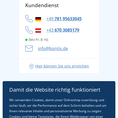
Versand und Zahlung
Kundendienst
Für Unternehmen und Organisationen
Widerrufsbelehrung und Reklamationen
Datenschutz
+49
781 95633045
Cookie-Richtlinie
+43
670 3085179
(Mo-Fr, 8-16)
info@bontis.de
Hier können Sie uns erreichen
Damit die Website richtig funktioniert
Wir verwenden Cookies, damit unser Onlineshop zuverlässig und
sicher läuft, wir die Performance auf dem Schirm behalten und um
Ihnen relevante Inhalte und personalisierte Werbung zu zeigen.
Cookies
sind kleine Textstücke, die Ihrem Webbrowser von einer