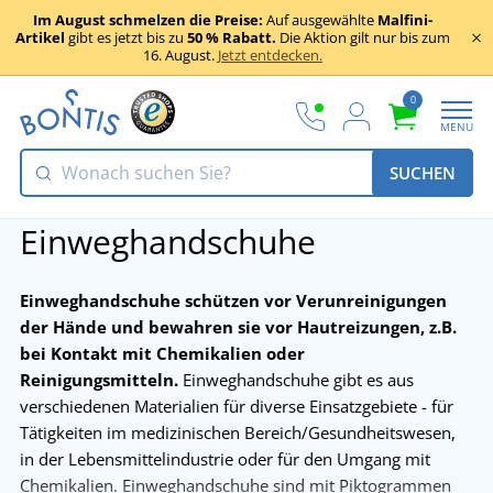
Im August schmelzen die Preise:
Auf ausgewählte
Malfini-
Artikel
gibt es jetzt bis zu
50 % Rabatt.
Die Aktion gilt nur bis zum
16. August.
Jetzt entdecken.
0
MENU
SUCHEN
Einweghandschuhe
Einweghandschuhe schützen vor Verunreinigungen
der Hände und bewahren sie vor Hautreizungen, z.B.
bei Kontakt mit Chemikalien oder
Reinigungsmitteln.
Einweghandschuhe gibt es aus
verschiedenen Materialien für diverse Einsatzgebiete - für
Tätigkeiten im medizinischen Bereich/Gesundheitswesen,
in der Lebensmittelindustrie oder für den Umgang mit
Chemikalien. Einweghandschuhe sind mit Piktogrammen