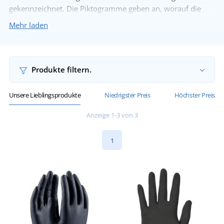
gekennzeichnet. Die Piktogramme geben an, worauf die
Handschuhe geprüft wurden.
Wir bieten
Mehr laden
Einweghandschuhe aus Latex, Vinyl und Nitril an.
Produkte filtern.
Unsere Lieblingsprodukte
Niedrigster Preis
Höchster Preis
Anzeige 1-3 von 3
1