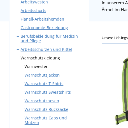
Arbeitswesten
Arbeitskleidung Sets
Bundhosen
In unserem A
Ärmel im Han
Arbeitsshorts
Overalls
Latzhosen
Westen mit Taschen
Flanell-Arbeitshemden
Winter-Arbeitskleidung
Winter-Arbeitswesten
Gastronomie-Bekleidung
Berufsbekleidung für Medizin
Arbeitshosen
Unsere Liebling
und Pflege
Schürzen
Arbeitsschürzen und Kittel
Kasacks
Mäntel
Warnschutzkleidung
Medizinische Kittel
Schmiedeschürzen
Hemden und Blusen
Medizinische Hosen
Schweißerschürzen
Warnwesten
Kochjacken
Westen und Sweatshirts
Warnschutzjacken
Kochmützen
Warnschutz T-Shirts
Westen und Sweatshirts
Warnschutz Sweatshirts
Krawatten
Warnschutzhosen
Warnschutz Rucksäcke
Warnschutz Caps und
Mützen