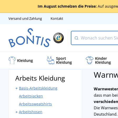
Im August schmelzen die Preise:
Auf ausgew
Versand und Zahlung
Kontakt
Sport
Kinder
Kleidung
Kleidung
Kleidung
Warnw
Arbeits Kleidung
Basis-Arbeitskleidung
Warnwesten 
dass man bei
Arbeitsjacken
Arbeitshosen mit Latz
verschieden
Arbeitssweatshirts
Arbeitshosen ohne Latz
Die Warnwest
Arbeitshosen
Bundjacken
Deutschland.