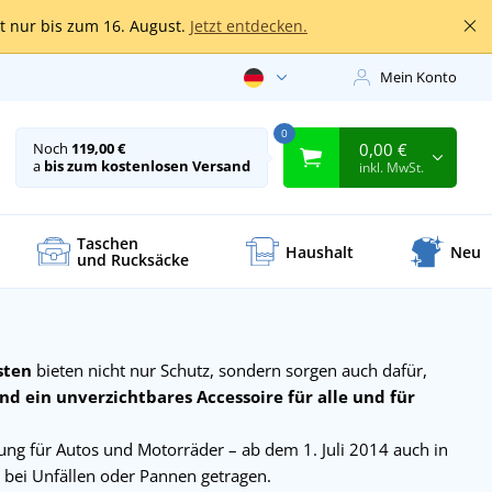
lt nur bis zum 16. August.
Jetzt entdecken.
Mein Konto
0
0,00 €
Noch
119,00 €
a
bis zum kostenlosen Versand
inkl. MwSt.
Taschen
Haushalt
Neu
und Rucksäcke
sten
bieten nicht nur Schutz, sondern sorgen auch dafür,
d ein unverzichtbares Accessoire für alle und für
ung für Autos und Motorräder – ab dem 1. Juli 2014 auch in
 bei Unfällen oder Pannen getragen.