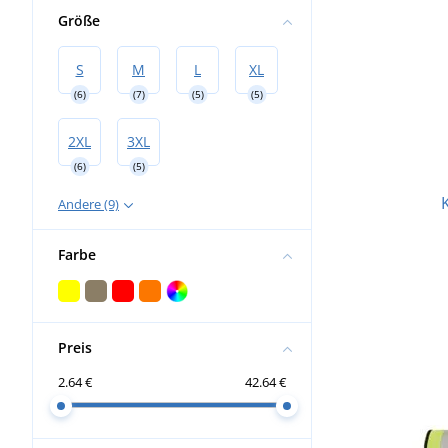
Größe
S
M
L
XL
(6)
(7)
(5)
(5)
2XL
3XL
(6)
(5)
Andere (9)
Farbe
Preis
2.64 €
42.64 €