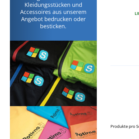
Kleidungsstücken und
Accessoires aus unserem
LI
Angebot bedrucken oder
besticken.
Produkte pro S