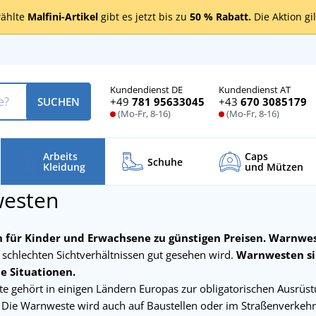
ählte
Malfini-Artikel
gibt es jetzt bis zu
50 % Rabatt.
Die Aktion gi
Kundendienst DE
Kundendienst AT
+49
781 95633045
+43
670 3085179
SUCHEN
(Mo-Fr, 8-16)
(Mo-Fr, 8-16)
Arbeits
Caps
Schuhe
Kleidung
und Mützen
esten
für Kinder und Erwachsene zu günstigen Preisen.
Warnwe
 schlechten Sichtverhältnissen gut gesehen wird.
Warnwesten sin
e Situationen.
e gehört in einigen Ländern Europas zur obligatorischen Ausrüst
 Die Warnweste wird auch auf Baustellen oder im Straßenverkehr