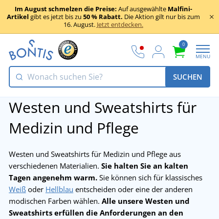
Im August schmelzen die Preise:
Auf ausgewählte
Malfini-
Artikel
gibt es jetzt bis zu
50 % Rabatt.
Die Aktion gilt nur bis zum
16. August.
Jetzt entdecken.
0
MENU
SUCHEN
Westen und Sweatshirts für
Medizin und Pflege
Westen und Sweatshirts für Medizin und Pflege aus
verschiedenen Materialien.
Sie halten Sie an kalten
Tagen angenehm warm.
Sie können sich für klassisches
Weiß
oder
Hellblau
entscheiden oder eine der anderen
modischen Farben wählen.
Alle unsere Westen und
Sweatshirts erfüllen die Anforderungen an den