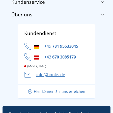
Kundenservice
Über uns
Impressum
AGB
Über uns
Versand und Zahlung
Kundendienst
Für Unternehmen und Organisationen
Widerrufsbelehrung und Reklamationen
Datenschutz
+49
781 95633045
Cookie-Richtlinie
+43
670 3085179
(Mo-Fr, 8-16)
info@bontis.de
Hier können Sie uns erreichen