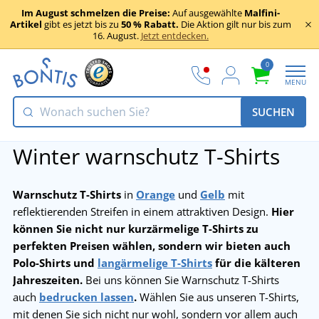
Im August schmelzen die Preise:
Auf ausgewählte
Malfini-
Artikel
gibt es jetzt bis zu
50 % Rabatt.
Die Aktion gilt nur bis zum
16. August.
Jetzt entdecken.
0
MENU
SUCHEN
Winter warnschutz T-Shirts
Warnschutz T-Shirts
in
Orange
und
Gelb
mit
reflektierenden Streifen in einem attraktiven Design.
Hier
können Sie nicht nur kurzärmelige T-Shirts zu
perfekten Preisen wählen, sondern wir bieten auch
Polo-Shirts und
langärmelige T-Shirts
für die kälteren
Jahreszeiten.
Bei uns können Sie Warnschutz T-Shirts
auch
bedrucken lassen
.
Wählen Sie aus unseren T-Shirts,
mit denen Sie sich nicht nur wohl, sondern vor allem auch