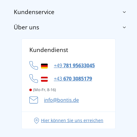
Kundenservice
Über uns
Impressum
AGB
Über uns
Versand und Zahlung
Kundendienst
Für Unternehmen und Organisationen
Widerrufsbelehrung und Reklamationen
Datenschutz
+49
781 95633045
Cookie-Richtlinie
+43
670 3085179
(Mo-Fr, 8-16)
info@bontis.de
Hier können Sie uns erreichen