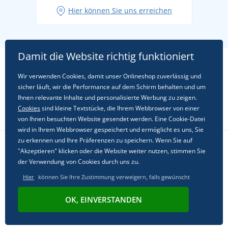
Hier können Sie uns erreichen
Damit die Website richtig funktioniert
Wir verwenden Cookies, damit unser Onlineshop zuverlässig und
sicher läuft, wir die Performance auf dem Schirm behalten und um
Ihnen relevante Inhalte und personalisierte Werbung zu zeigen.
Cookies
sind kleine Textstücke, die Ihrem Webbrowser von einer
von Ihnen besuchten Website gesendet werden. Eine Cookie-Datei
wird in Ihrem Webbrowser gespeichert und ermöglicht es uns, Sie
zu erkennen und Ihre Präferenzen zu speichern. Wenn Sie auf
"Akzeptieren" klicken oder die Website weiter nutzen, stimmen Sie
Folgen Sie uns in sozialen Netzwerken
der Verwendung von Cookies durch uns zu.
Hier
können Sie Ihre Zustimmung verweigern, falls gewünscht
OK, EINVERSTANDEN
© 2011 - 2026, Dual Trade s.r.o. | Powered by
Simplia.cz
.