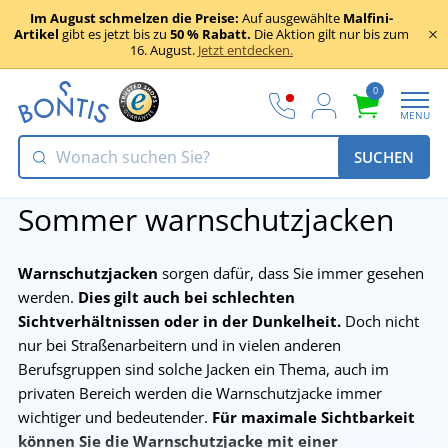
Im August schmelzen die Preise:
Auf ausgewählte
Malfini-
Artikel
gibt es jetzt bis zu
50 % Rabatt.
Die Aktion gilt nur bis zum
16. August.
Jetzt entdecken.
0
MENU
SUCHEN
Sommer warnschutzjacken
Warnschutzjacken
sorgen dafür, dass Sie immer gesehen
werden.
Dies gilt auch bei schlechten
Sichtverhältnissen oder in der Dunkelheit.
Doch nicht
nur bei Straßenarbeitern und in vielen anderen
Berufsgruppen sind solche Jacken ein Thema, auch im
privaten Bereich werden die Warnschutzjacke immer
wichtiger und bedeutender.
Für maximale Sichtbarkeit
können Sie die Warnschutzjacke mit einer