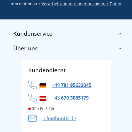
Information zur
Verarbeitung personenbezogener Daten
.
Kundenservice
Über uns
Impressum
AGB
Über uns
Versand und Zahlung
Kundendienst
Für Unternehmen und Organisationen
Widerrufsbelehrung und Reklamationen
Datenschutz
+49
781 95633045
Cookie-Richtlinie
+43
670 3085179
(Mo-Fr, 8-16)
info@bontis.de