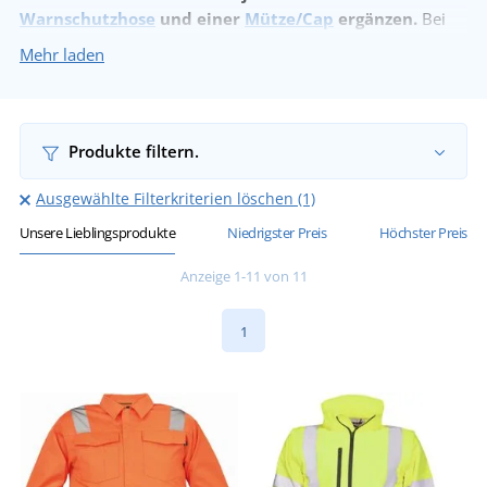
Warnschutzhose
und einer
Mütze/Cap
ergänzen.
Bei
uns können Sie Warnschutzjacken auch
bedrucken lassen
.
Mehr laden
Produkte filtern.
Ausgewählte Filterkriterien löschen (1)
Unsere Lieblingsprodukte
Niedrigster Preis
Höchster Preis
Anzeige 1-11 von 11
1