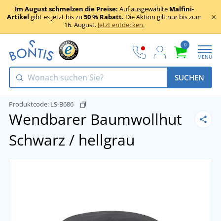
Im August schmelzen die Preise:
Auf ausgewählte
Malfini-
Artikel
gibt es jetzt bis zu
50 % Rabatt.
Die Aktion gilt nur bis zum
16. August.
Jetzt entdecken.
0
MENU
SUCHEN
Produktcode:
LS-B686
Wendbarer Baumwollhut
Schwarz / hellgrau