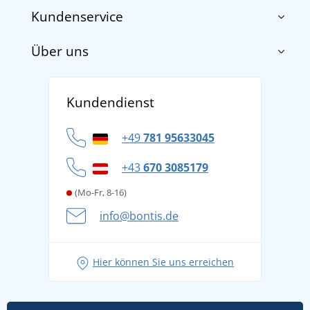
Kundenservice
Über uns
Impressum
AGB
Über uns
Versand und Zahlung
Kundendienst
Für Unternehmen und Organisationen
Widerrufsbelehrung und Reklamationen
Datenschutz
+49
781 95633045
Cookie-Richtlinie
+43
670 3085179
(Mo-Fr, 8-16)
info@bontis.de
Hier können Sie uns erreichen