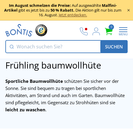
Im August schmelzen die Preise:
Auf ausgewählte
Malfini-
Artikel
gibt es jetzt bis zu
50 % Rabatt.
Die Aktion gilt nur bis zum
16. August.
Jetzt entdecken.
0
MENU
SUCHEN
Frühling baumwollhüte
Sportliche Baumwollhüte
schützen Sie sicher vor der
Sonne. Sie sind bequem zu tragen bei sportlichen
Aktivitäten, am Strand und auch im Garten. Baumwollhüte
sind pflegeleicht, im Gegensatz zu Strohhüten sind sie
leicht zu waschen
.