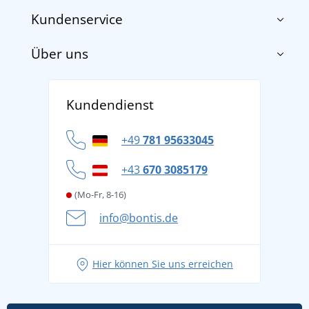
Kundenservice
Über uns
Impressum
AGB
Über uns
Versand und Zahlung
Kundendienst
Für Unternehmen und Organisationen
Widerrufsbelehrung und Reklamationen
Datenschutz
+49
781 95633045
Cookie-Richtlinie
+43
670 3085179
(Mo-Fr, 8-16)
info@bontis.de
Hier können Sie uns erreichen