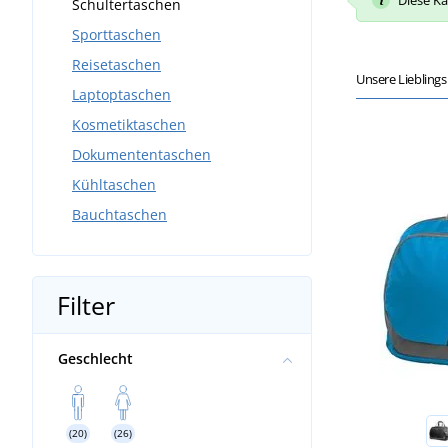
Diese Ka
Schultertaschen
Sporttaschen
Reisetaschen
Unsere Liebling
Laptoptaschen
Kosmetiktaschen
Dokumententaschen
Kühltaschen
Bauchtaschen
Filter
Geschlecht
(20)
(26)