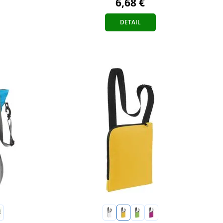
6,68 €
DETAIL