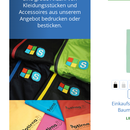
Kleidungsstücken und
Accessoires aus unserem
Angebot bedrucken oder
besticken.
Einkaufs
Baum
LI