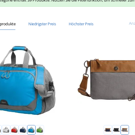
tegorie enthält 39 Produkte. Nutzen Sie die Filterfunktion, um schneller z
Anz
sprodukte
Niedrigster Preis
Höchster Preis