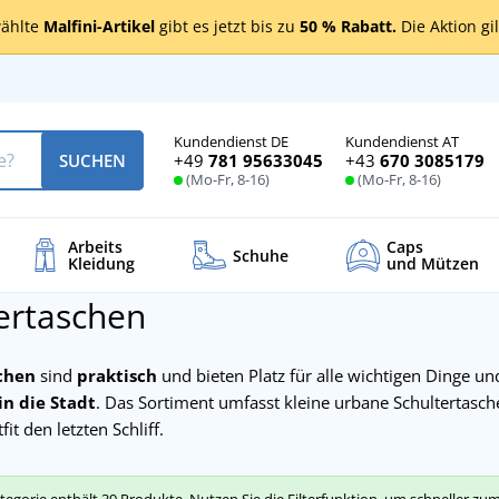
ählte
Malfini-Artikel
gibt es jetzt bis zu
50 % Rabatt.
Die Aktion gi
Kundendienst DE
Kundendienst AT
+49
781 95633045
+43
670 3085179
SUCHEN
(Mo-Fr, 8-16)
(Mo-Fr, 8-16)
Arbeits
Caps
Schuhe
Kleidung
und Mützen
ertaschen
chen
sind
praktisch
und bieten Platz für alle wichtigen Dinge u
in die Stadt
. Das Sortiment umfasst kleine urbane Schultertasc
it den letzten Schliff.