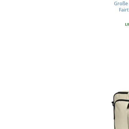
Große 
Fair
LI