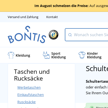
Im August schmelzen die Preise:
Auf ausgew
Versand und Zahlung
Kontakt
Sport
Kinder
Kleidung
Kleidung
Kleidung
Schult
Taschen und
Rucksäcke
Schultertas
oder einfach
Werbetaschen
Sie Ihrem Outf
Einkaufstaschen
Ruscksäcke