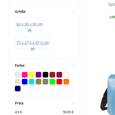
Spo
Größe
LIE
60 x 30 x 30 cm
(1)
75 x 37,5 x 37,5 cm
(1)
Farbe
Preis
4.5 €
59.05 €