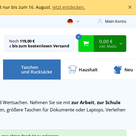
lt nur bis zum 16. August.
Jetzt entdecken.
Mein Konto
0
0,00 €
Noch
119,00 €
a
bis zum kostenlosen Versand
inkl. MwSt.
Taschen
Haushalt
Neu
und Rucksäcke
nd Wertsachen. Nehmen Sie sie mit
zur Arbeit
,
zur Schule
hen, größere Taschen für Dokumente oder Laptops. Verleihen