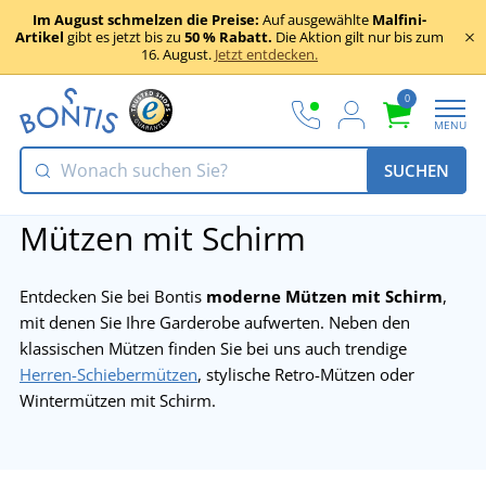
Im August schmelzen die Preise:
Auf ausgewählte
Malfini-
Artikel
gibt es jetzt bis zu
50 % Rabatt.
Die Aktion gilt nur bis zum
16. August.
Jetzt entdecken.
0
MENU
SUCHEN
Mützen mit Schirm
Entdecken Sie bei Bontis
moderne Mützen mit Schirm
,
mit denen Sie Ihre Garderobe aufwerten. Neben den
klassischen Mützen finden Sie bei uns auch trendige
Herren-Schiebermützen
, stylische Retro-Mützen oder
Wintermützen mit Schirm.