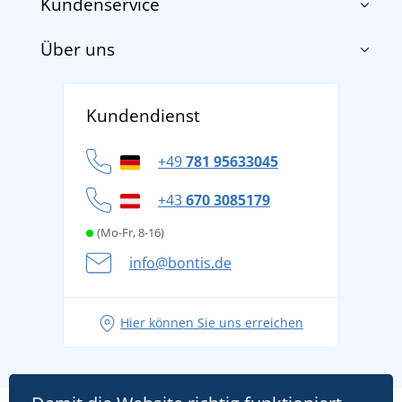
Kundenservice
Über uns
Impressum
AGB
Über uns
Versand und Zahlung
Kundendienst
Für Unternehmen und Organisationen
Widerrufsbelehrung und Reklamationen
Datenschutz
+49
781 95633045
Cookie-Richtlinie
+43
670 3085179
(Mo-Fr, 8-16)
info@bontis.de
Hier können Sie uns erreichen