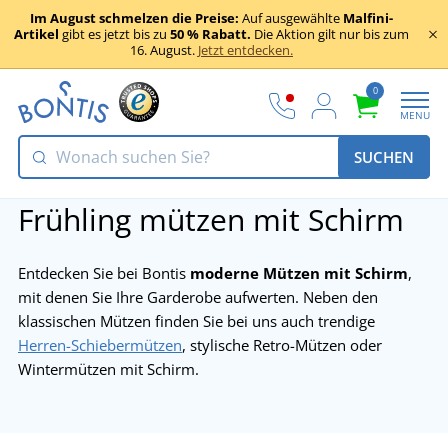
Im August schmelzen die Preise:
Auf ausgewählte
Malfini-
Artikel
gibt es jetzt bis zu
50 % Rabatt.
Die Aktion gilt nur bis zum
16. August.
Jetzt entdecken.
0
MENU
SUCHEN
Frühling mützen mit Schirm
Entdecken Sie bei Bontis
moderne Mützen mit Schirm
,
mit denen Sie Ihre Garderobe aufwerten. Neben den
klassischen Mützen finden Sie bei uns auch trendige
Herren-Schiebermützen
, stylische Retro-Mützen oder
Wintermützen mit Schirm.