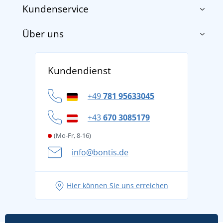
Kundenservice
Über uns
Impressum
AGB
Über uns
Versand und Zahlung
Kundendienst
Für Unternehmen und Organisationen
Widerrufsbelehrung und Reklamationen
Datenschutz
+49
781 95633045
Cookie-Richtlinie
+43
670 3085179
(Mo-Fr, 8-16)
info@bontis.de
Hier können Sie uns erreichen