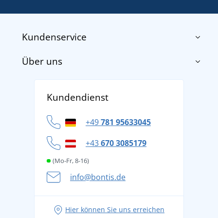
Kundenservice
Über uns
Impressum
AGB
Über uns
Versand und Zahlung
Kundendienst
Für Unternehmen und Organisationen
Widerrufsbelehrung und Reklamationen
Datenschutz
+49
781 95633045
Cookie-Richtlinie
+43
670 3085179
(Mo-Fr, 8-16)
info@bontis.de
Hier können Sie uns erreichen