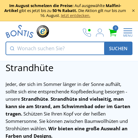
Im August schmelzen die Preise:
Auf ausgewählte
Malfini-
Artikel
gibt es jetzt bis zu
50 % Rabatt.
Die Aktion gilt nur bis zum
16. August.
Jetzt entdecken.
0
MENU
SUCHEN
Strandhüte
Jeder, der sich im Sommer länger in der Sonne aufhält,
sollte sich eine entsprechende Kopfbedeckung besorgen -
unsere
Strandhüte
.
Strandhüte sind vielseitig, man
kann sie am Strand, am Schwimmbad oder im Garten
tragen.
Schützen Sie Ihren Kopf vor der heißen
Sommersonne. Sie können zwischen Baumwollhüten und
Strohhüten wählen.
Wir bieten eine große Auswahl an
Farben und Designs.