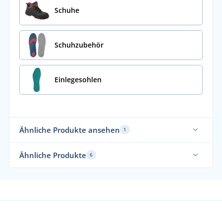
Schuhe
Schuhzubehör
Einlegesohlen
Ähnliche Produkte ansehen
1
Ähnliche Produkte
6
Tipp
Ne