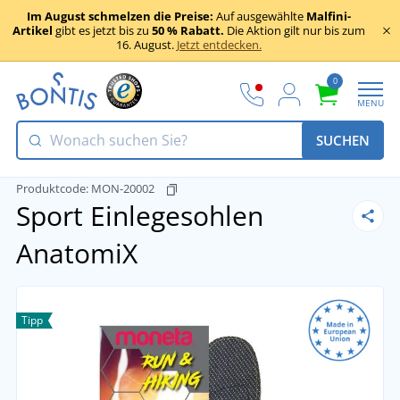
Im August schmelzen die Preise:
Auf ausgewählte
Malfini-
Artikel
gibt es jetzt bis zu
50 % Rabatt.
Die Aktion gilt nur bis zum
16. August.
Jetzt entdecken.
0
MENU
SUCHEN
Produktcode:
MON-20002
Sport Einlegesohlen
AnatomiX
Tipp