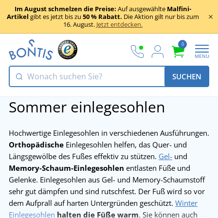
Im August schmelzen die Preise:
Auf ausgewählte
Malfini-
Artikel
gibt es jetzt bis zu
50 % Rabatt.
Die Aktion gilt nur bis zum
16. August.
Jetzt entdecken.
0
MENU
SUCHEN
Sommer einlegesohlen
Hochwertige Einlegesohlen in verschiedenen Ausführungen.
Orthopädische
Einlegesohlen helfen, das Quer- und
Längsgewölbe des Fußes effektiv zu stützen.
Gel-
und
Memory-Schaum-Einlegesohlen
entlasten Füße und
Gelenke. Einlegesohlen aus Gel- und Memory-Schaumstoff
sehr gut dämpfen und sind rutschfest. Der Fuß wird so vor
dem Aufprall auf harten Untergründen geschützt.
Winter
Einlegesohlen
halten die Füße warm
. Sie können auch