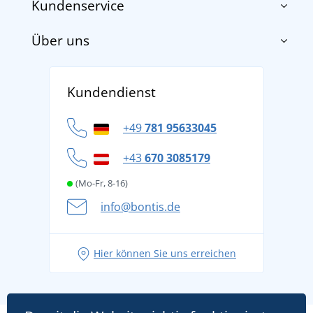
Kundenservice
Über uns
Impressum
AGB
Über uns
Versand und Zahlung
Kundendienst
Für Unternehmen und Organisationen
Widerrufsbelehrung und Reklamationen
Datenschutz
+49
781 95633045
Cookie-Richtlinie
+43
670 3085179
(Mo-Fr, 8-16)
info@bontis.de
Hier können Sie uns erreichen