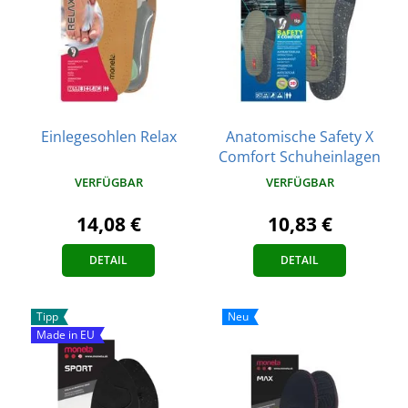
Einlegesohlen Relax
Anatomische Safety X
Comfort Schuheinlagen
VERFÜGBAR
VERFÜGBAR
14,08 €
10,83 €
DETAIL
DETAIL
Tipp
Neu
Made in EU