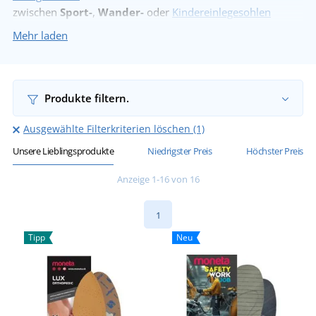
zwischen
Sport-
,
Wander-
oder
Kindereinlegesohlen
wählen.
Mehr laden
Produkte filtern.
Ausgewählte Filterkriterien löschen (1)
Unsere Lieblingsprodukte
Niedrigster Preis
Höchster Preis
Anzeige 1-16 von 16
1
Tipp
Neu