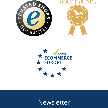
Kapselgehörschützer 3M PELTOR OPTIME I
LIEFERZEIT BIS ZU 6 TAGE
28,75 €
DETAIL
Newsletter