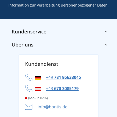
Information zur
Verarbeitung personenbezogener Daten
.
Kundenservice
Über uns
Impressum
AGB
Über uns
Versand und Zahlung
Kundendienst
Für Unternehmen und Organisationen
Widerrufsbelehrung und Reklamationen
Datenschutz
+49
781 95633045
Cookie-Richtlinie
+43
670 3085179
(Mo-Fr, 8-16)
info@bontis.de