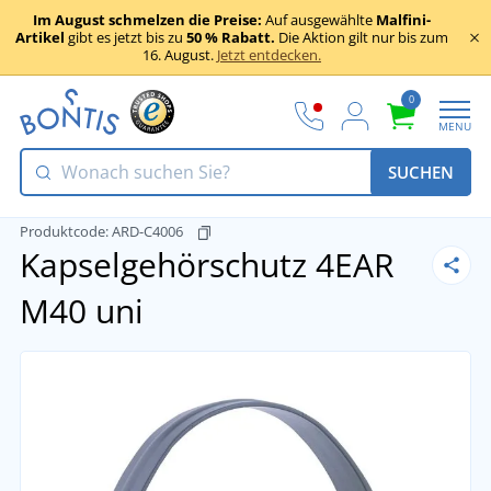
Im August schmelzen die Preise:
Auf ausgewählte
Malfini-
Artikel
gibt es jetzt bis zu
50 % Rabatt.
Die Aktion gilt nur bis zum
16. August.
Jetzt entdecken.
0
MENU
SUCHEN
Produktcode:
ARD-C4006
Kapselgehörschutz 4EAR
M40
uni